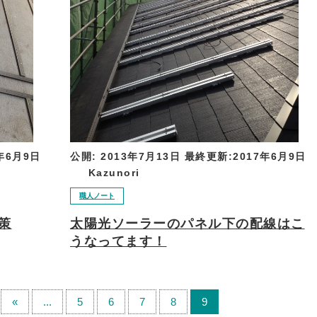
年6月9日
公開:
2013年7月13日
最終更新:
2017年6月9日
Kazunori
職人ノート
策
太陽光ソーラーのパネル下の配線はこ
うなってます！
«
...
5
6
7
8
9