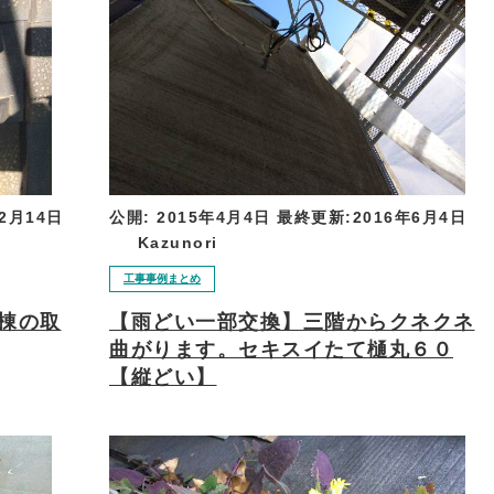
年2月14日
公開:
2015年4月4日
最終更新:
2016年6月4日
Kazunori
工事事例まとめ
棟の取
【雨どい一部交換】三階からクネクネ
曲がります。セキスイたて樋丸６０
【縦どい】