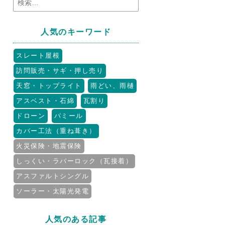
人気のキーワード
スレート屋根
訪問販売・サギ・押し売り
天窓・トップライト
雨どい、雨樋
アスベスト・石綿
瓦割り
ドローン
パミール
カバー工法（重ね葺き）
火災保険・地震保険
しっくい・ラバーロック（瓦接着）
アスファルトシングル
ソーラー・太陽光発電
人気のある記事