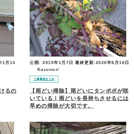
公開:
2015年1月7日
最終更新:
2020年6月16日
年1月13
Kazunori
工事事例まとめ
【雨どい掃除】雨どいにタンポポが咲
けるの
いている！雨どいを長持ちさせるには
早めの掃除が大切です。