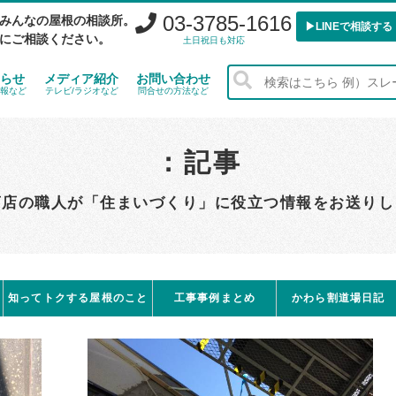
03-3785-1616
みんなの屋根の相談所。
▶︎LINEで相談する
にご相談ください。
土日祝日も対応
らせ
メディア紹介
お問い合わせ
報など
テレビ/ラジオなど
問合せの方法など
：記事
商店の職人が「住まいづくり」に役立つ情報をお送りし
知ってトクする屋根のこと
工事事例まとめ
かわら割道場日記