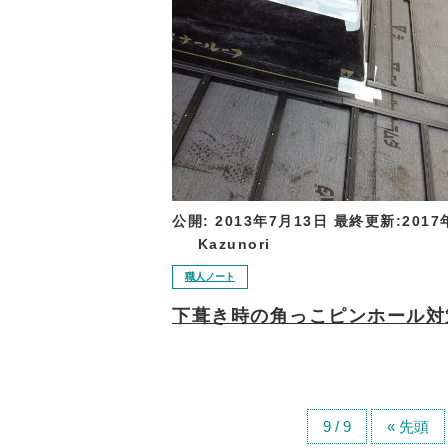
公開:
2013年7月13日
最終更新:
2017
Kazunori
職人ノート
下葺き時の角っこピンホール対
9 / 9
« 先頭