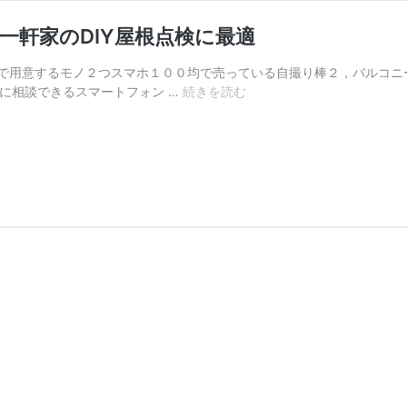
一軒家のDIY屋根点検に最適
で用意するモノ２つスマホ１００均で売っている自撮り棒２，バルコニ
１
ロに相談できるスマートフォン …
続きを読む
０
０
均
の
自
撮
り
棒
で
安
全
１
０
０
円
３