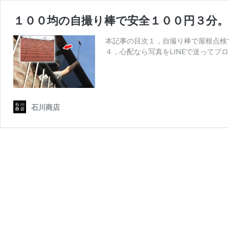
１００均の自撮り棒で安全１００円３分。
本記事の目次１，自撮り棒で屋根点検
４，心配なら写真をLINEで送ってプ
石川商店