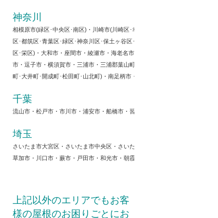
神奈川
相模原市(緑区･中央区･南区)・川崎市(川崎区･幸区･中原区･高津区･宮前区･多
区･都筑区･青葉区･緑区･神奈川区･保土ヶ谷区･旭区･瀬谷区･西区･中区･南区･
区･栄区)・大和市・座間市・綾瀬市・海老名市・厚木市・伊勢原市・秦野市
市・逗子市・横須賀市・三浦市・三浦郡葉山町・愛甲郡(愛川町･清川村)・中郡(
町･大井町･開成町･松田町･山北町)・南足柄市・小田原町
千葉
流山市・松戸市・市川市・浦安市・船橋市・習志野市・千葉市・袖ケ浦市・木
埼玉
さいたま市大宮区・さいたま市中央区・さいたま市桜区・さいたま市浦和区・
草加市・川口市・蕨市・戸田市・和光市・朝霞市・新座市・志木市・富士見市
上記以外のエリアでもお客
様の屋根のお困りごとにお