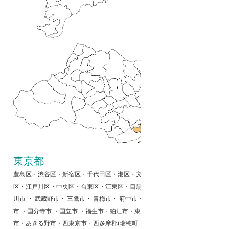
東京都
豊島区・渋谷区・新宿区・千代田区・港区・文京区・墨田区・品川区・大田区
区・江戸川区・中央区・台東区・江東区・目黒区・世田谷区・中野区・練馬区・
川市 ・ 武蔵野市・ 三鷹市・ 青梅市・ 府中市・ 昭島市・ 調布市 ・ 町田市
市 ・国分寺市 ・国立市 ・福生市・狛江市・東大和市・清瀬市・東久留米市
市・あきる野市・西東京市・西多摩郡(瑞穂町･日の出町･奥多摩町･檜原村)