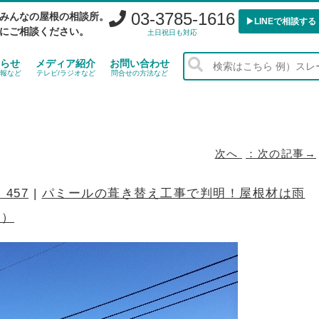
03-3785-1616
みんなの屋根の相談所。
▶︎LINEで相談する
にご相談ください。
土日祝日も対応
らせ
メディア紹介
お問い合わせ
報など
テレビ/ラジオなど
問合せの方法など
次へ
× 457
|
パミールの葺き替え工事で判明！屋根材は雨
り）