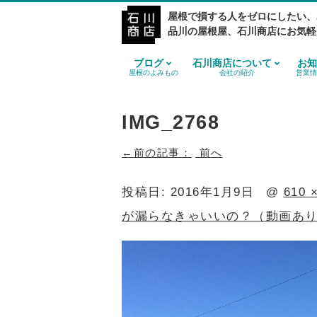
屋根で損する人をゼロにしたい、
品川の屋根屋、石川商店にお気軽
ブログ
石川商店について
お知
屋根のよみもの
会社の紹介
営業情
IMG_2768
前へ
投稿日:
2016年1月9日
@
610 
が漏らなきゃいいの？（動画あ