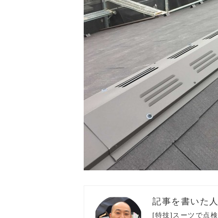
[特技]スーツで点検