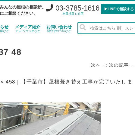
03-3785-1616
みんなの屋根の相談所。
▶︎LINEで相談する
にご相談ください。
土日祝日も対応
らせ
メディア紹介
お問い合わせ
報など
テレビ/ラジオなど
問合せの方法など
37 48
次へ
 × 458
|
【千葉市】屋根葺き替え工事が完了いたしま