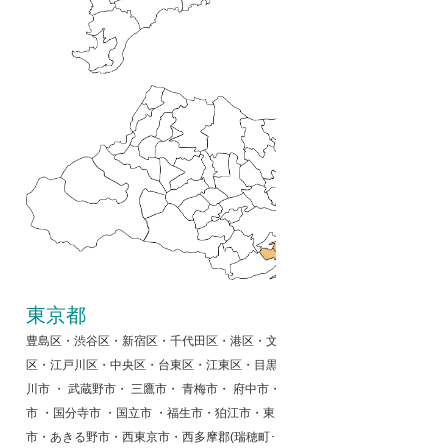
東京都
豊島区・渋谷区・新宿区・千代田区・港区・文京区・墨田区・品川区・大田区
区・江戸川区・中央区・台東区・江東区・目黒区・世田谷区・中野区・練馬区・
川市 ・ 武蔵野市・ 三鷹市・ 青梅市・ 府中市・ 昭島市・ 調布市 ・ 町田市
市 ・国分寺市 ・国立市 ・福生市・狛江市・東大和市・清瀬市・東久留米市
市・あきる野市・西東京市・西多摩郡(瑞穂町･日の出町･奥多摩町･檜原村)