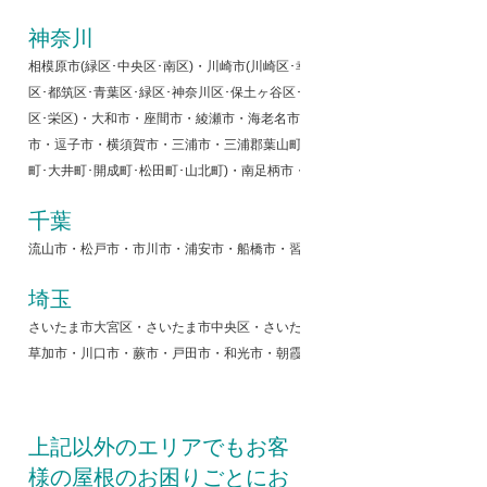
神奈川
相模原市(緑区･中央区･南区)・川崎市(川崎区･幸区･中原区･高津区･宮前区･多
区･都筑区･青葉区･緑区･神奈川区･保土ヶ谷区･旭区･瀬谷区･西区･中区･南区･
区･栄区)・大和市・座間市・綾瀬市・海老名市・厚木市・伊勢原市・秦野市
市・逗子市・横須賀市・三浦市・三浦郡葉山町・愛甲郡(愛川町･清川村)・中郡(
町･大井町･開成町･松田町･山北町)・南足柄市・小田原町
千葉
流山市・松戸市・市川市・浦安市・船橋市・習志野市・千葉市・袖ケ浦市・木
埼玉
さいたま市大宮区・さいたま市中央区・さいたま市桜区・さいたま市浦和区・
草加市・川口市・蕨市・戸田市・和光市・朝霞市・新座市・志木市・富士見市
上記以外のエリアでもお客
様の屋根のお困りごとにお