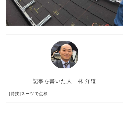
林 洋道
[特技]スーツで点検