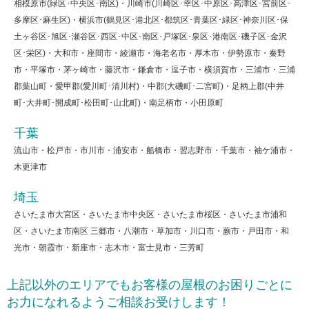
相模原市(緑区･中央区･南区)・川崎市(川崎区･幸区･中原区･高津区･宮前区･
多摩区･麻生区)・横浜市(鶴見区･港北区･都筑区･青葉区･緑区･神奈川区･保
土ヶ谷区･旭区･瀬谷区･西区･中区･南区･戸塚区･泉区･港南区･磯子区･金沢
区･栄区)・大和市・座間市・綾瀬市・海老名市・厚木市・伊勢原市・秦野
市・平塚市・茅ヶ崎市・藤沢市・鎌倉市・逗子市・横須賀市・三浦市・三浦
郡葉山町・愛甲郡(愛川町･清川村)・中郡(大磯町･二宮町)・足柄上郡(中井
町･大井町･開成町･松田町･山北町)・南足柄市・小田原町
千葉
流山市・松戸市・市川市・浦安市・船橋市・習志野市・千葉市・袖ケ浦市・
木更津市
埼玉
さいたま市大宮区・さいたま市中央区・さいたま市桜区・さいたま市浦和
区・さいたま市南区 三郷市・八潮市・草加市・川口市・蕨市・戸田市・和
光市・朝霞市・新座市・志木市・富士見市・三芳町
上記以外のエリアでもお客様の屋根のお困りごとに
お力になれるようご相談お受けします！