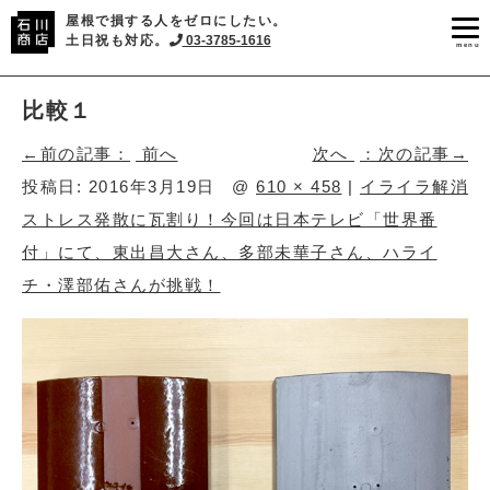
屋根で損する人をゼロにしたい。
土日祝も対応。
03-3785-1616
menu
比較１
前へ
次へ
投稿日:
2016年3月19日
@
610 × 458
|
イライラ解消
ストレス発散に瓦割り！今回は日本テレビ「世界番
付」にて、東出昌大さん、多部未華子さん、ハライ
チ・澤部佑さんが挑戦！