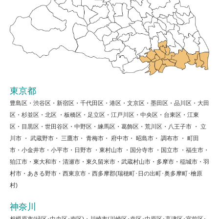
東京都
豊島区・渋谷区・新宿区・千代田区・港区・文京区・墨田区・品川区・大田
区・杉並区・北区 ・板橋区・足立区・江戸川区・中央区・台東区・江東
区・目黒区・世田谷区・中野区・練馬区・葛飾区・荒川区・八王子市 ・ 立
川市 ・ 武蔵野市・ 三鷹市・ 青梅市・ 府中市・ 昭島市・ 調布市 ・ 町田
市・小金井市・小平市・日野市 ・東村山市 ・国分寺市 ・国立市 ・福生市・
狛江市・東大和市・清瀬市・東久留米市・武蔵村山市・多摩市・稲城市・羽
村市・あきる野市・西東京市・西多摩郡(瑞穂町･日の出町･奥多摩町･檜原
村)
神奈川
相模原市(緑区･中央区･南区)・川崎市(川崎区･幸区･中原区･高津区･宮前区･