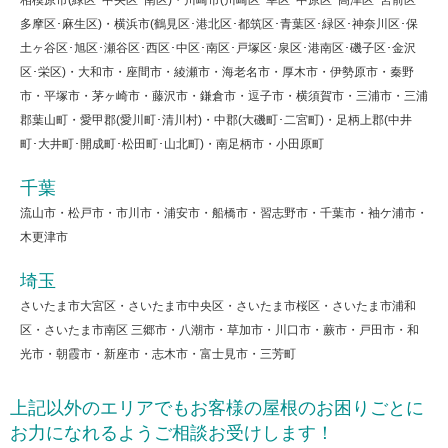
多摩区･麻生区)・横浜市(鶴見区･港北区･都筑区･青葉区･緑区･神奈川区･保
土ヶ谷区･旭区･瀬谷区･西区･中区･南区･戸塚区･泉区･港南区･磯子区･金沢
区･栄区)・大和市・座間市・綾瀬市・海老名市・厚木市・伊勢原市・秦野
市・平塚市・茅ヶ崎市・藤沢市・鎌倉市・逗子市・横須賀市・三浦市・三浦
郡葉山町・愛甲郡(愛川町･清川村)・中郡(大磯町･二宮町)・足柄上郡(中井
町･大井町･開成町･松田町･山北町)・南足柄市・小田原町
千葉
流山市・松戸市・市川市・浦安市・船橋市・習志野市・千葉市・袖ケ浦市・
木更津市
埼玉
さいたま市大宮区・さいたま市中央区・さいたま市桜区・さいたま市浦和
区・さいたま市南区 三郷市・八潮市・草加市・川口市・蕨市・戸田市・和
光市・朝霞市・新座市・志木市・富士見市・三芳町
上記以外のエリアでもお客様の屋根のお困りごとに
お力になれるようご相談お受けします！