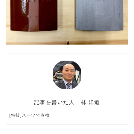
林 洋道
[特技]スーツで点検