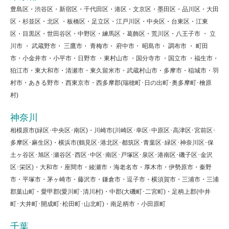
豊島区・渋谷区・新宿区・千代田区・港区・文京区・墨田区・品川区・大田
区・杉並区・北区 ・板橋区・足立区・江戸川区・中央区・台東区・江東
区・目黒区・世田谷区・中野区・練馬区・葛飾区・荒川区・八王子市 ・ 立
川市 ・ 武蔵野市・ 三鷹市・ 青梅市・ 府中市・ 昭島市・ 調布市 ・ 町田
市・小金井市・小平市・日野市 ・東村山市 ・国分寺市 ・国立市 ・福生市・
狛江市・東大和市・清瀬市・東久留米市・武蔵村山市・多摩市・稲城市・羽
村市・あきる野市・西東京市・西多摩郡(瑞穂町･日の出町･奥多摩町･檜原
村)
神奈川
相模原市(緑区･中央区･南区)・川崎市(川崎区･幸区･中原区･高津区･宮前区･
多摩区･麻生区)・横浜市(鶴見区･港北区･都筑区･青葉区･緑区･神奈川区･保
土ヶ谷区･旭区･瀬谷区･西区･中区･南区･戸塚区･泉区･港南区･磯子区･金沢
区･栄区)・大和市・座間市・綾瀬市・海老名市・厚木市・伊勢原市・秦野
市・平塚市・茅ヶ崎市・藤沢市・鎌倉市・逗子市・横須賀市・三浦市・三浦
郡葉山町・愛甲郡(愛川町･清川村)・中郡(大磯町･二宮町)・足柄上郡(中井
町･大井町･開成町･松田町･山北町)・南足柄市・小田原町
千葉