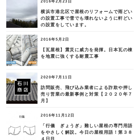
2016年2月23日
横浜市港北区で屋根のリフォームで雨どい
の設置工事で雪でも壊れないように軒どい
の設置をしています。
2016年5月2日
【瓦屋根】震災に威力を発揮。日本瓦の棟
を地震に強くする耐震工事
2020年7月11日
訪問販売、飛び込み業者による詐欺や押し
売り営業の最新事例と対策【２０２０年７
月】
2016年11月12日
「行儀 ぎょうぎ」難しい屋根の専門用語
をやさしく解説。今日の屋根用語！第３８
４日目