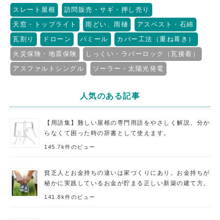
スレート屋根
訪問販売・サギ・押し売り
天窓・トップライト
雨どい、雨樋
アスベスト・石綿
瓦割り
ドローン
パミール
カバー工法（重ね葺き）
火災保険・地震保険
しっくい・ラバーロック（瓦接着）
アスファルトシングル
ソーラー・太陽光発電
人気のある記事
【用語集】難しい屋根の専門用語をやさしく解説。分か
らなくて困った時の辞書として使えます。
145.7k件のビュー
貧乏人とお金持ちの違いは家づくりにあり。お金持ちが
秘かに実践しているお金が貯まる正しい新築の建て方。
141.8k件のビュー