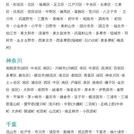
区・杉並区・北区 ・板橋区・足立区・江戸川区・中央区・台東区・江東
区・目黒区・世田谷区・中野区・練馬区・葛飾区・荒川区・八王子市 ・ 立
川市 ・ 武蔵野市・ 三鷹市・ 青梅市・ 府中市・ 昭島市・ 調布市 ・ 町田
市・小金井市・小平市・日野市 ・東村山市 ・国分寺市 ・国立市 ・福生市・
狛江市・東大和市・清瀬市・東久留米市・武蔵村山市・多摩市・稲城市・羽
村市・あきる野市・西東京市・西多摩郡(瑞穂町･日の出町･奥多摩町･檜原
村)
神奈川
相模原市(緑区･中央区･南区)・川崎市(川崎区･幸区･中原区･高津区･宮前区･
多摩区･麻生区)・横浜市(鶴見区･港北区･都筑区･青葉区･緑区･神奈川区･保
土ヶ谷区･旭区･瀬谷区･西区･中区･南区･戸塚区･泉区･港南区･磯子区･金沢
区･栄区)・大和市・座間市・綾瀬市・海老名市・厚木市・伊勢原市・秦野
市・平塚市・茅ヶ崎市・藤沢市・鎌倉市・逗子市・横須賀市・三浦市・三浦
郡葉山町・愛甲郡(愛川町･清川村)・中郡(大磯町･二宮町)・足柄上郡(中井
町･大井町･開成町･松田町･山北町)・南足柄市・小田原町
千葉
流山市・松戸市・市川市・浦安市・船橋市・習志野市・千葉市・袖ケ浦市・