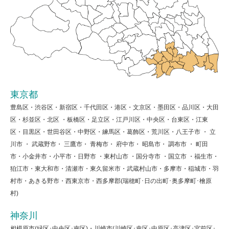
東京都
豊島区・渋谷区・新宿区・千代田区・港区・文京区・墨田区・品川区・大田
区・杉並区・北区 ・板橋区・足立区・江戸川区・中央区・台東区・江東
区・目黒区・世田谷区・中野区・練馬区・葛飾区・荒川区・八王子市 ・ 立
川市 ・ 武蔵野市・ 三鷹市・ 青梅市・ 府中市・ 昭島市・ 調布市 ・ 町田
市・小金井市・小平市・日野市 ・東村山市 ・国分寺市 ・国立市 ・福生市・
狛江市・東大和市・清瀬市・東久留米市・武蔵村山市・多摩市・稲城市・羽
村市・あきる野市・西東京市・西多摩郡(瑞穂町･日の出町･奥多摩町･檜原
村)
神奈川
相模原市(緑区･中央区･南区)・川崎市(川崎区･幸区･中原区･高津区･宮前区･