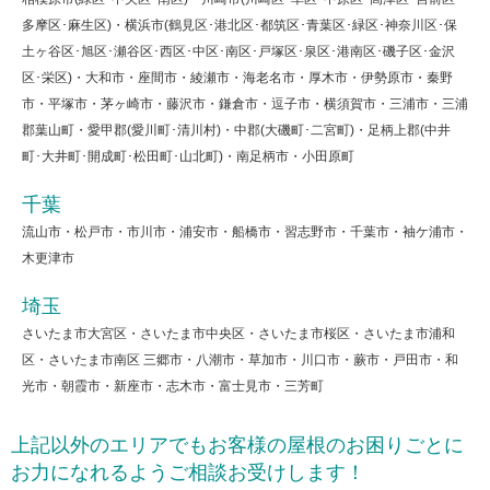
多摩区･麻生区)・横浜市(鶴見区･港北区･都筑区･青葉区･緑区･神奈川区･保
土ヶ谷区･旭区･瀬谷区･西区･中区･南区･戸塚区･泉区･港南区･磯子区･金沢
区･栄区)・大和市・座間市・綾瀬市・海老名市・厚木市・伊勢原市・秦野
市・平塚市・茅ヶ崎市・藤沢市・鎌倉市・逗子市・横須賀市・三浦市・三浦
郡葉山町・愛甲郡(愛川町･清川村)・中郡(大磯町･二宮町)・足柄上郡(中井
町･大井町･開成町･松田町･山北町)・南足柄市・小田原町
千葉
流山市・松戸市・市川市・浦安市・船橋市・習志野市・千葉市・袖ケ浦市・
木更津市
埼玉
さいたま市大宮区・さいたま市中央区・さいたま市桜区・さいたま市浦和
区・さいたま市南区 三郷市・八潮市・草加市・川口市・蕨市・戸田市・和
光市・朝霞市・新座市・志木市・富士見市・三芳町
上記以外のエリアでもお客様の屋根のお困りごとに
お力になれるようご相談お受けします！