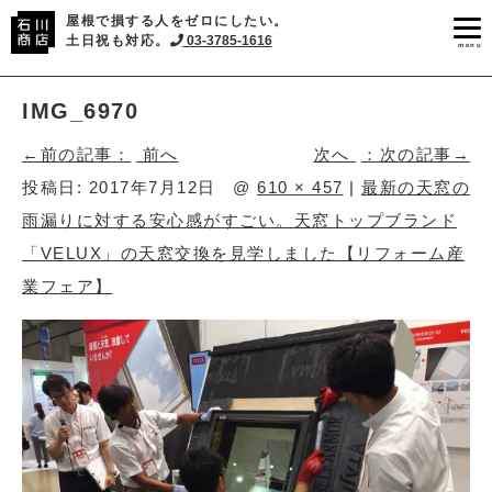
屋根で損する人をゼロにしたい。
土日祝も対応。
03-3785-1616
menu
IMG_6970
前へ
次へ
投稿日:
2017年7月12日
@
610 × 457
|
最新の天窓の
雨漏りに対する安心感がすごい。天窓トップブランド
「VELUX」の天窓交換を見学しました【リフォーム産
業フェア】