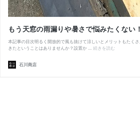
もう天窓の雨漏りや暑さで悩みたくない
本記事の目次明るく開放的で風も抜けて涼しいとメリットもたくさ
も
きたということはありませんか？設置か …
続きを読む
う
天
石川商店
窓
の
雨
漏
り
や
暑
さ
で
悩
み
た