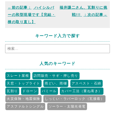
ハイシルバ
福井謙二さん、瓦割りに挑
ーの和型現場です【完結・
戦!!!
棟の取り直し】
キーワード入力で探す
人気のキーワード
スレート屋根
訪問販売・サギ・押し売り
天窓・トップライト
雨どい、雨樋
アスベスト・石綿
瓦割り
ドローン
パミール
カバー工法（重ね葺き）
火災保険・地震保険
しっくい・ラバーロック（瓦接着）
アスファルトシングル
ソーラー・太陽光発電