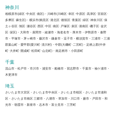
神奈川
相模原市(緑区･中央区･南区)・川崎市(川崎区･幸区･中原区･高津区･宮前区･
多摩区･麻生区)・横浜市(鶴見区･港北区･都筑区･青葉区･緑区･神奈川区･保
土ヶ谷区･旭区･瀬谷区･西区･中区･南区･戸塚区･泉区･港南区･磯子区･金沢
区･栄区)・大和市・座間市・綾瀬市・海老名市・厚木市・伊勢原市・秦野
市・平塚市・茅ヶ崎市・藤沢市・鎌倉市・逗子市・横須賀市・三浦市・三浦
郡葉山町・愛甲郡(愛川町･清川村)・中郡(大磯町･二宮町)・足柄上郡(中井
町･大井町･開成町･松田町･山北町)・南足柄市・小田原町
千葉
流山市・松戸市・市川市・浦安市・船橋市・習志野市・千葉市・袖ケ浦市・
木更津市
埼玉
さいたま市大宮区・さいたま市中央区・さいたま市桜区・さいたま市浦和
区・さいたま市南区 三郷市・八潮市・草加市・川口市・蕨市・戸田市・和
光市・朝霞市・新座市・志木市・富士見市・三芳町