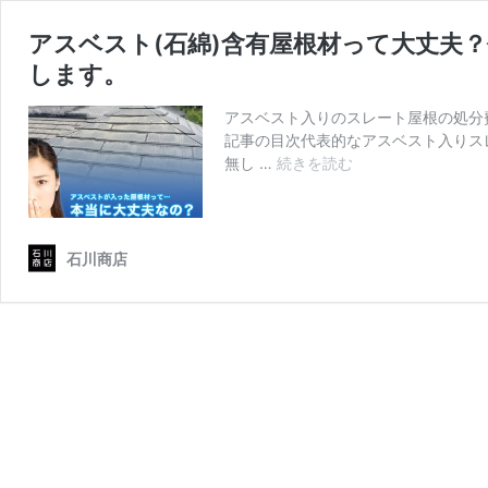
アスベスト(石綿)含有屋根材って大丈夫
します。
アスベスト入りのスレート屋根の処分
記事の目次代表的なアスベスト入りス
ア
無し …
続きを読む
ス
ベ
ス
ト
石川商店
(石
綿)
含
有
屋
根
材
っ
て
大