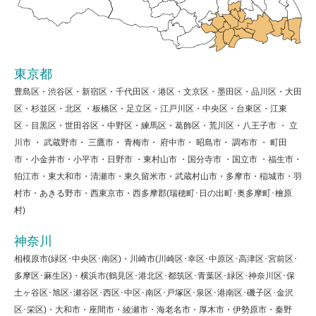
東京都
豊島区・渋谷区・新宿区・千代田区・港区・文京区・墨田区・品川区・大田
区・杉並区・北区 ・板橋区・足立区・江戸川区・中央区・台東区・江東
区・目黒区・世田谷区・中野区・練馬区・葛飾区・荒川区・八王子市 ・ 立
川市 ・ 武蔵野市・ 三鷹市・ 青梅市・ 府中市・ 昭島市・ 調布市 ・ 町田
市・小金井市・小平市・日野市 ・東村山市 ・国分寺市 ・国立市 ・福生市・
狛江市・東大和市・清瀬市・東久留米市・武蔵村山市・多摩市・稲城市・羽
村市・あきる野市・西東京市・西多摩郡(瑞穂町･日の出町･奥多摩町･檜原
村)
神奈川
相模原市(緑区･中央区･南区)・川崎市(川崎区･幸区･中原区･高津区･宮前区･
多摩区･麻生区)・横浜市(鶴見区･港北区･都筑区･青葉区･緑区･神奈川区･保
土ヶ谷区･旭区･瀬谷区･西区･中区･南区･戸塚区･泉区･港南区･磯子区･金沢
区･栄区)・大和市・座間市・綾瀬市・海老名市・厚木市・伊勢原市・秦野