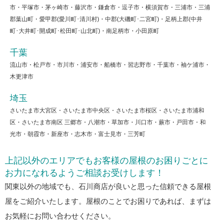
市・平塚市・茅ヶ崎市・藤沢市・鎌倉市・逗子市・横須賀市・三浦市・三浦
郡葉山町・愛甲郡(愛川町･清川村)・中郡(大磯町･二宮町)・足柄上郡(中井
町･大井町･開成町･松田町･山北町)・南足柄市・小田原町
千葉
流山市・松戸市・市川市・浦安市・船橋市・習志野市・千葉市・袖ケ浦市・
木更津市
埼玉
さいたま市大宮区・さいたま市中央区・さいたま市桜区・さいたま市浦和
区・さいたま市南区 三郷市・八潮市・草加市・川口市・蕨市・戸田市・和
光市・朝霞市・新座市・志木市・富士見市・三芳町
上記以外のエリアでもお客様の屋根のお困りごとに
お力になれるようご相談お受けします！
関東以外の地域でも、石川商店が良いと思った信頼できる屋根
屋をご紹介いたします。屋根のことでお困りであれば、まずは
お気軽にお問い合わせください。