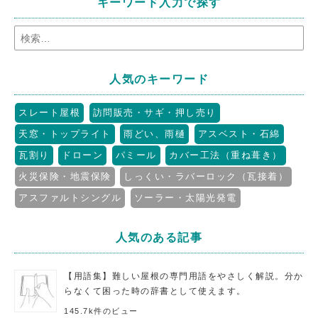
キーワード入力で探す
人気のキーワード
スレート屋根
訪問販売・サギ・押し売り
天窓・トップライト
雨どい、雨樋
アスベスト・石綿
瓦割り
ドローン
パミール
カバー工法（重ね葺き）
火災保険・地震保険
しっくい・ラバーロック（瓦接着）
アスファルトシングル
ソーラー・太陽光発電
人気のある記事
【用語集】難しい屋根の専門用語をやさしく解説。分か
らなくて困った時の辞書として使えます。
145.7k件のビュー