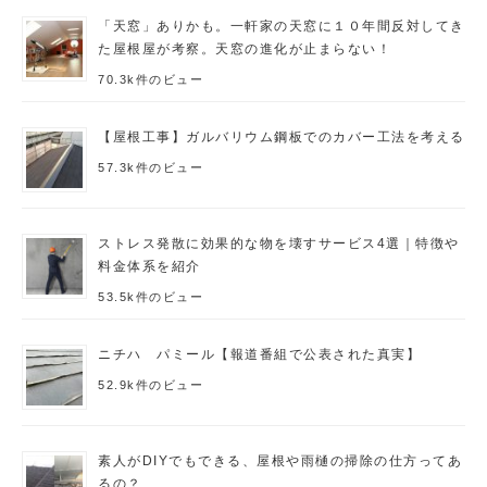
「天窓」ありかも。一軒家の天窓に１０年間反対してき
た屋根屋が考察。天窓の進化が止まらない！
70.3k件のビュー
【屋根工事】ガルバリウム鋼板でのカバー工法を考える
57.3k件のビュー
ストレス発散に効果的な物を壊すサービス4選｜特徴や
料金体系を紹介
53.5k件のビュー
ニチハ パミール【報道番組で公表された真実】
52.9k件のビュー
素人がDIYでもできる、屋根や雨樋の掃除の仕方ってあ
るの？