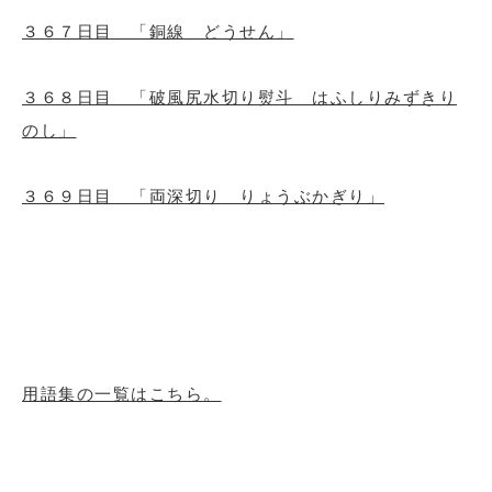
３６７日目 「銅線 どうせん」
３６８日目 「破風尻水切り熨斗 はふしりみずきり
のし」
３６９日目 「両深切り りょうぶかぎり」
用語集の一覧はこちら。