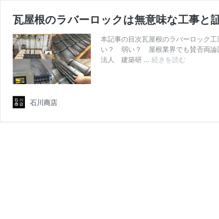
瓦屋根のラバーロックは無意味な工事と
本記事の目次瓦屋根のラバーロック工
い？ 弱い？ 屋根業界でも賛否両論
瓦
法人 建築研 …
続きを読む
屋
根
の
ラ
石川商店
バ
ー
ロ
ッ
ク
は
無
意
味
な
工