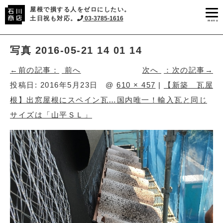
屋根で損する人をゼロにしたい。
土日祝も対応。
03-3785-1616
menu
写真 2016-05-21 14 01 14
前へ
次へ
投稿日:
2016年5月23日
@
610 × 457
|
【新築 瓦屋
根】出窓屋根にスペイン瓦…国内唯一！輸入瓦と同じ
サイズは「山平ＳＬ」