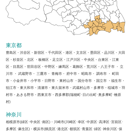
東京都
豊島区・渋谷区・新宿区・千代田区・港区・文京区・墨田区・品川区・大田
区・杉並区・北区 ・板橋区・足立区・江戸川区・中央区・台東区・江東
区・目黒区・世田谷区・中野区・練馬区・葛飾区・荒川区・八王子市 ・ 立
川市 ・ 武蔵野市・ 三鷹市・ 青梅市・ 府中市・ 昭島市・ 調布市 ・ 町田
市・小金井市・小平市・日野市 ・東村山市 ・国分寺市 ・国立市 ・福生市・
狛江市・東大和市・清瀬市・東久留米市・武蔵村山市・多摩市・稲城市・羽
村市・あきる野市・西東京市・西多摩郡(瑞穂町･日の出町･奥多摩町･檜原
村)
神奈川
相模原市(緑区･中央区･南区)・川崎市(川崎区･幸区･中原区･高津区･宮前区･
多摩区･麻生区)・横浜市(鶴見区･港北区･都筑区･青葉区･緑区･神奈川区･保