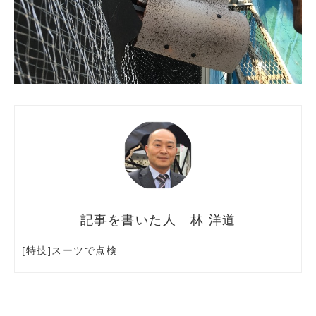
林 洋道
[特技]スーツで点検