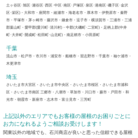
土ヶ谷区･旭区･瀬谷区･西区･中区･南区･戸塚区･泉区･港南区･磯子区･金沢
区･栄区)・大和市・座間市・綾瀬市・海老名市・厚木市・伊勢原市・秦野
市・平塚市・茅ヶ崎市・藤沢市・鎌倉市・逗子市・横須賀市・三浦市・三浦
郡葉山町・愛甲郡(愛川町･清川村)・中郡(大磯町･二宮町)・足柄上郡(中井
町･大井町･開成町･松田町･山北町)・南足柄市・小田原町
千葉
流山市・松戸市・市川市・浦安市・船橋市・習志野市・千葉市・袖ケ浦市・
木更津市
埼玉
さいたま市大宮区・さいたま市中央区・さいたま市桜区・さいたま市浦和
区・さいたま市南区 三郷市・八潮市・草加市・川口市・蕨市・戸田市・和
光市・朝霞市・新座市・志木市・富士見市・三芳町
上記以外のエリアでもお客様の屋根のお困りごとに
お力になれるようご相談お受けします！
関東以外の地域でも、石川商店が良いと思った信頼できる屋根