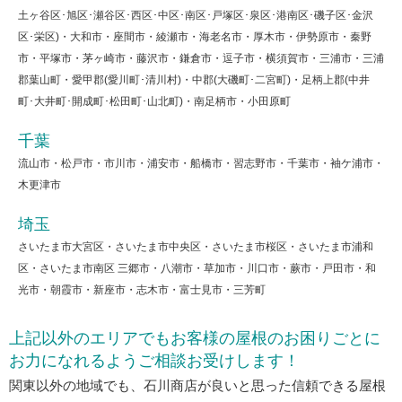
土ヶ谷区･旭区･瀬谷区･西区･中区･南区･戸塚区･泉区･港南区･磯子区･金沢
区･栄区)・大和市・座間市・綾瀬市・海老名市・厚木市・伊勢原市・秦野
市・平塚市・茅ヶ崎市・藤沢市・鎌倉市・逗子市・横須賀市・三浦市・三浦
郡葉山町・愛甲郡(愛川町･清川村)・中郡(大磯町･二宮町)・足柄上郡(中井
町･大井町･開成町･松田町･山北町)・南足柄市・小田原町
千葉
流山市・松戸市・市川市・浦安市・船橋市・習志野市・千葉市・袖ケ浦市・
木更津市
埼玉
さいたま市大宮区・さいたま市中央区・さいたま市桜区・さいたま市浦和
区・さいたま市南区 三郷市・八潮市・草加市・川口市・蕨市・戸田市・和
光市・朝霞市・新座市・志木市・富士見市・三芳町
上記以外のエリアでもお客様の屋根のお困りごとに
お力になれるようご相談お受けします！
関東以外の地域でも、石川商店が良いと思った信頼できる屋根