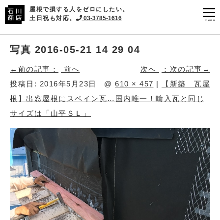
屋根で損する人をゼロにしたい。
土日祝も対応。
03-3785-1616
menu
写真 2016-05-21 14 29 04
前へ
次へ
投稿日:
2016年5月23日
@
610 × 457
|
【新築 瓦屋
根】出窓屋根にスペイン瓦…国内唯一！輸入瓦と同じ
サイズは「山平ＳＬ」