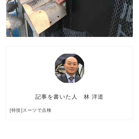
林 洋道
[特技]スーツで点検