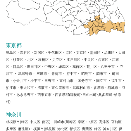
東京都
豊島区・渋谷区・新宿区・千代田区・港区・文京区・墨田区・品川区・大田
区・杉並区・北区 ・板橋区・足立区・江戸川区・中央区・台東区・江東
区・目黒区・世田谷区・中野区・練馬区・葛飾区・荒川区・八王子市 ・ 立
川市 ・ 武蔵野市・ 三鷹市・ 青梅市・ 府中市・ 昭島市・ 調布市 ・ 町田
市・小金井市・小平市・日野市 ・東村山市 ・国分寺市 ・国立市 ・福生市・
狛江市・東大和市・清瀬市・東久留米市・武蔵村山市・多摩市・稲城市・羽
村市・あきる野市・西東京市・西多摩郡(瑞穂町･日の出町･奥多摩町･檜原
村)
神奈川
相模原市(緑区･中央区･南区)・川崎市(川崎区･幸区･中原区･高津区･宮前区･
多摩区･麻生区)・横浜市(鶴見区･港北区･都筑区･青葉区･緑区･神奈川区･保