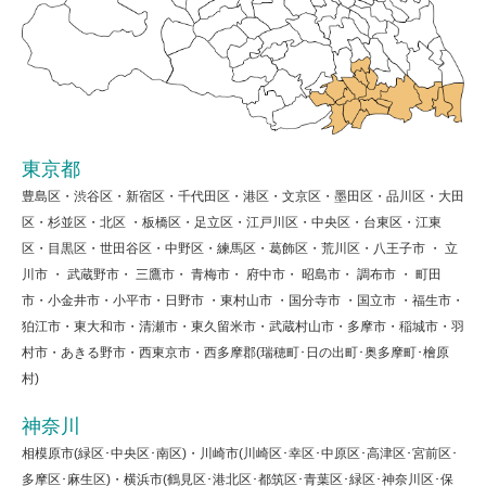
東京都
豊島区・渋谷区・新宿区・千代田区・港区・文京区・墨田区・品川区・大田
区・杉並区・北区 ・板橋区・足立区・江戸川区・中央区・台東区・江東
区・目黒区・世田谷区・中野区・練馬区・葛飾区・荒川区・八王子市 ・ 立
川市 ・ 武蔵野市・ 三鷹市・ 青梅市・ 府中市・ 昭島市・ 調布市 ・ 町田
市・小金井市・小平市・日野市 ・東村山市 ・国分寺市 ・国立市 ・福生市・
狛江市・東大和市・清瀬市・東久留米市・武蔵村山市・多摩市・稲城市・羽
村市・あきる野市・西東京市・西多摩郡(瑞穂町･日の出町･奥多摩町･檜原
村)
神奈川
相模原市(緑区･中央区･南区)・川崎市(川崎区･幸区･中原区･高津区･宮前区･
多摩区･麻生区)・横浜市(鶴見区･港北区･都筑区･青葉区･緑区･神奈川区･保