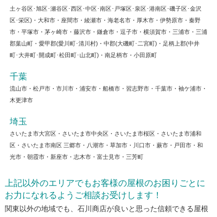
土ヶ谷区･旭区･瀬谷区･西区･中区･南区･戸塚区･泉区･港南区･磯子区･金沢
区･栄区)・大和市・座間市・綾瀬市・海老名市・厚木市・伊勢原市・秦野
市・平塚市・茅ヶ崎市・藤沢市・鎌倉市・逗子市・横須賀市・三浦市・三浦
郡葉山町・愛甲郡(愛川町･清川村)・中郡(大磯町･二宮町)・足柄上郡(中井
町･大井町･開成町･松田町･山北町)・南足柄市・小田原町
千葉
流山市・松戸市・市川市・浦安市・船橋市・習志野市・千葉市・袖ケ浦市・
木更津市
埼玉
さいたま市大宮区・さいたま市中央区・さいたま市桜区・さいたま市浦和
区・さいたま市南区 三郷市・八潮市・草加市・川口市・蕨市・戸田市・和
光市・朝霞市・新座市・志木市・富士見市・三芳町
上記以外のエリアでもお客様の屋根のお困りごとに
お力になれるようご相談お受けします！
関東以外の地域でも、石川商店が良いと思った信頼できる屋根