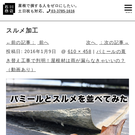
屋根で損する人をゼロにしたい。
土日祝も対応。
03-3785-1616
menu
スルメ加工
前へ
次へ
投稿日:
2016年1月9日
@
610 × 458
|
パミールの葺
き替え工事で判明！屋根材は雨が漏らなきゃいいの？
（動画あり）