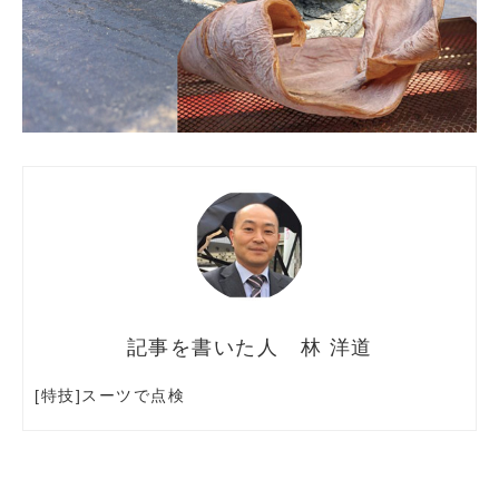
林 洋道
[特技]スーツで点検