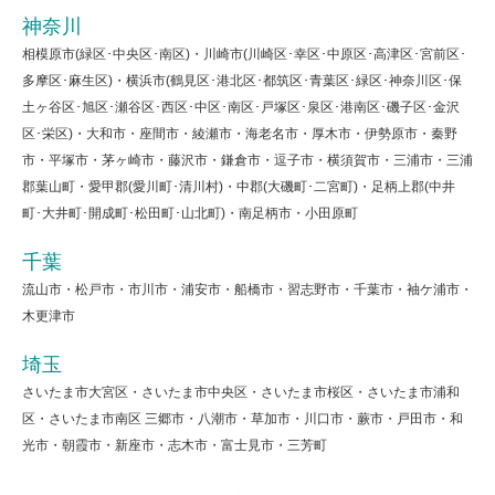
神奈川
相模原市(緑区･中央区･南区)・川崎市(川崎区･幸区･中原区･高津区･宮前区･
多摩区･麻生区)・横浜市(鶴見区･港北区･都筑区･青葉区･緑区･神奈川区･保
土ヶ谷区･旭区･瀬谷区･西区･中区･南区･戸塚区･泉区･港南区･磯子区･金沢
区･栄区)・大和市・座間市・綾瀬市・海老名市・厚木市・伊勢原市・秦野
市・平塚市・茅ヶ崎市・藤沢市・鎌倉市・逗子市・横須賀市・三浦市・三浦
郡葉山町・愛甲郡(愛川町･清川村)・中郡(大磯町･二宮町)・足柄上郡(中井
町･大井町･開成町･松田町･山北町)・南足柄市・小田原町
千葉
流山市・松戸市・市川市・浦安市・船橋市・習志野市・千葉市・袖ケ浦市・
木更津市
埼玉
さいたま市大宮区・さいたま市中央区・さいたま市桜区・さいたま市浦和
区・さいたま市南区 三郷市・八潮市・草加市・川口市・蕨市・戸田市・和
光市・朝霞市・新座市・志木市・富士見市・三芳町