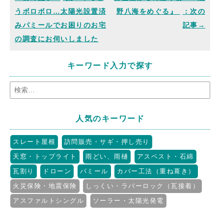
うボロボロ…太陽光設置済
野八海をめぐる』
みパミールでお困りのお宅
の調査にお伺いしました
キーワード入力で探す
人気のキーワード
スレート屋根
訪問販売・サギ・押し売り
天窓・トップライト
雨どい、雨樋
アスベスト・石綿
瓦割り
ドローン
パミール
カバー工法（重ね葺き）
火災保険・地震保険
しっくい・ラバーロック（瓦接着）
アスファルトシングル
ソーラー・太陽光発電