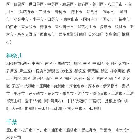
区・目黒区・世田谷区・中野区・練馬区・葛飾区・荒川区・八王子市 ・ 立
川市 ・ 武蔵野市・ 三鷹市・ 青梅市・ 府中市・ 昭島市・ 調布市 ・ 町田
市・小金井市・小平市・日野市 ・東村山市 ・国分寺市 ・国立市 ・福生市・
狛江市・東大和市・清瀬市・東久留米市・武蔵村山市・多摩市・稲城市・羽
村市・あきる野市・西東京市・西多摩郡(瑞穂町･日の出町･奥多摩町･檜原
村)
神奈川
相模原市(緑区･中央区･南区)・川崎市(川崎区･幸区･中原区･高津区･宮前区･
多摩区･麻生区)・横浜市(鶴見区･港北区･都筑区･青葉区･緑区･神奈川区･保
土ヶ谷区･旭区･瀬谷区･西区･中区･南区･戸塚区･泉区･港南区･磯子区･金沢
区･栄区)・大和市・座間市・綾瀬市・海老名市・厚木市・伊勢原市・秦野
市・平塚市・茅ヶ崎市・藤沢市・鎌倉市・逗子市・横須賀市・三浦市・三浦
郡葉山町・愛甲郡(愛川町･清川村)・中郡(大磯町･二宮町)・足柄上郡(中井
町･大井町･開成町･松田町･山北町)・南足柄市・小田原町
千葉
流山市・松戸市・市川市・浦安市・船橋市・習志野市・千葉市・袖ケ浦市・
木更津市