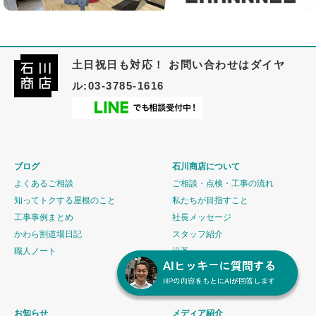
土日祝日も対応！ お問い合わせはダイヤ
ル:03-3785-1616
ブログ
石川商店について
よくあるご相談
ご相談・点検・工事の流れ
知ってトクする屋根のこと
私たちが目指すこと
工事事例まとめ
社長メッセージ
かわら割道場日記
スタッフ紹介
職人ノート
沿革
会社概要
お知らせ
メディア紹介