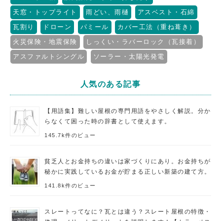
天窓・トップライト
雨どい、雨樋
アスベスト・石綿
瓦割り
ドローン
パミール
カバー工法（重ね葺き）
火災保険・地震保険
しっくい・ラバーロック（瓦接着）
アスファルトシングル
ソーラー・太陽光発電
人気のある記事
【用語集】難しい屋根の専門用語をやさしく解説。分か
らなくて困った時の辞書として使えます。
145.7k件のビュー
貧乏人とお金持ちの違いは家づくりにあり。お金持ちが
秘かに実践しているお金が貯まる正しい新築の建て方。
141.8k件のビュー
スレートってなに？瓦とは違う？スレート屋根の特徴・