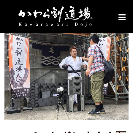
コ
ン
投稿者:
kawaramaster
テ
ン
ツ
へ
ス
キ
ッ
プ