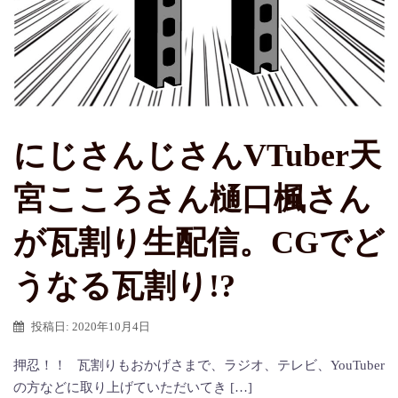
にじさんじさんVTuber天
宮こころさん樋口楓さん
が瓦割り生配信。CGでど
うなる瓦割り!?
投稿日:
2020年10月4日
押忍！！ 瓦割りもおかげさまで、ラジオ、テレビ、YouTuber
の方などに取り上げていただいてき […]