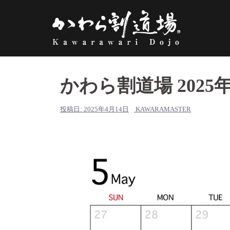
コ
ン
テ
ン
ツ
へ
かわら割道場 202
ス
キ
ッ
投稿日:
2025年4月14日
KAWARAMASTER
プ