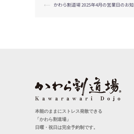
⟵
かわら割道場 2025年4月の営業日のお
投
稿
ナ
ビ
ゲ
ー
シ
ョ
ン
本能のままにストレス発散できる
「かわら割道場」
日曜・祝日は完全予約制です。