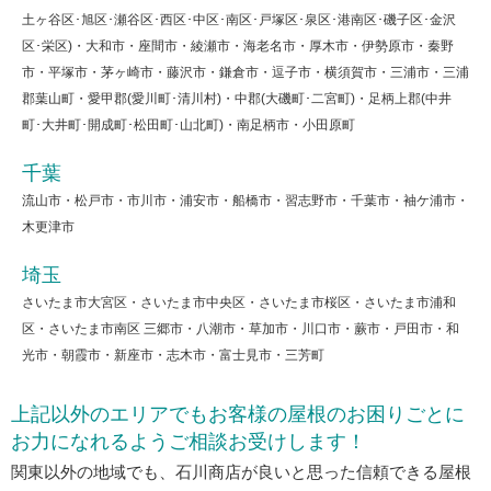
土ヶ谷区･旭区･瀬谷区･西区･中区･南区･戸塚区･泉区･港南区･磯子区･金沢
区･栄区)・大和市・座間市・綾瀬市・海老名市・厚木市・伊勢原市・秦野
市・平塚市・茅ヶ崎市・藤沢市・鎌倉市・逗子市・横須賀市・三浦市・三浦
郡葉山町・愛甲郡(愛川町･清川村)・中郡(大磯町･二宮町)・足柄上郡(中井
町･大井町･開成町･松田町･山北町)・南足柄市・小田原町
千葉
流山市・松戸市・市川市・浦安市・船橋市・習志野市・千葉市・袖ケ浦市・
木更津市
埼玉
さいたま市大宮区・さいたま市中央区・さいたま市桜区・さいたま市浦和
区・さいたま市南区 三郷市・八潮市・草加市・川口市・蕨市・戸田市・和
光市・朝霞市・新座市・志木市・富士見市・三芳町
上記以外のエリアでもお客様の屋根のお困りごとに
お力になれるようご相談お受けします！
関東以外の地域でも、石川商店が良いと思った信頼できる屋根