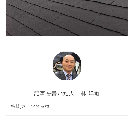
林 洋道
[特技]スーツで点検