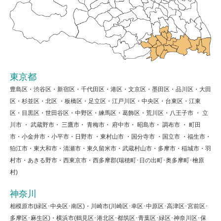
東京都
豊島区・渋谷区・新宿区・千代田区・港区・文京区・墨田区・品川区・大田
区・杉並区・北区 ・板橋区・足立区・江戸川区・中央区・台東区・江東
区・目黒区・世田谷区・中野区・練馬区・葛飾区・荒川区・八王子市 ・ 立
川市 ・ 武蔵野市・ 三鷹市・ 青梅市・ 府中市・ 昭島市・ 調布市 ・ 町田
市・小金井市・小平市・日野市 ・東村山市 ・国分寺市 ・国立市 ・福生市・
狛江市・東大和市・清瀬市・東久留米市・武蔵村山市・多摩市・稲城市・羽
村市・あきる野市・西東京市・西多摩郡(瑞穂町･日の出町･奥多摩町･檜原
村)
神奈川
相模原市(緑区･中央区･南区)・川崎市(川崎区･幸区･中原区･高津区･宮前区･
多摩区･麻生区)・横浜市(鶴見区･港北区･都筑区･青葉区･緑区･神奈川区･保