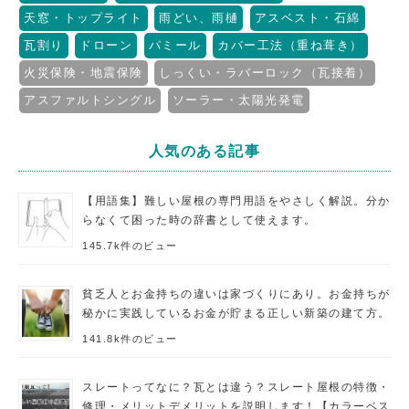
天窓・トップライト
雨どい、雨樋
アスベスト・石綿
瓦割り
ドローン
パミール
カバー工法（重ね葺き）
火災保険・地震保険
しっくい・ラバーロック（瓦接着）
アスファルトシングル
ソーラー・太陽光発電
人気のある記事
【用語集】難しい屋根の専門用語をやさしく解説。分か
らなくて困った時の辞書として使えます。
145.7k件のビュー
貧乏人とお金持ちの違いは家づくりにあり。お金持ちが
秘かに実践しているお金が貯まる正しい新築の建て方。
141.8k件のビュー
スレートってなに？瓦とは違う？スレート屋根の特徴・
修理・メリットデメリットを説明します！【カラーベス