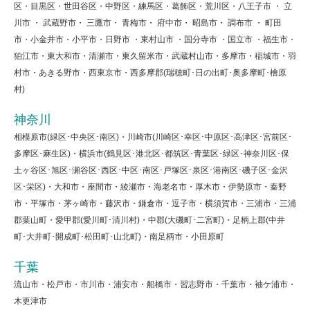
区・目黒区・世田谷区・中野区・練馬区・葛飾区・荒川区・八王子市 ・ 立
川市 ・ 武蔵野市・ 三鷹市・ 青梅市・ 府中市・ 昭島市・ 調布市 ・ 町田
市・小金井市・小平市・日野市 ・東村山市 ・国分寺市 ・国立市 ・福生市・
狛江市・東大和市・清瀬市・東久留米市・武蔵村山市・多摩市・稲城市・羽
村市・あきる野市・西東京市・西多摩郡(瑞穂町･日の出町･奥多摩町･檜原
村)
神奈川
相模原市(緑区･中央区･南区)・川崎市(川崎区･幸区･中原区･高津区･宮前区･
多摩区･麻生区)・横浜市(鶴見区･港北区･都筑区･青葉区･緑区･神奈川区･保
土ヶ谷区･旭区･瀬谷区･西区･中区･南区･戸塚区･泉区･港南区･磯子区･金沢
区･栄区)・大和市・座間市・綾瀬市・海老名市・厚木市・伊勢原市・秦野
市・平塚市・茅ヶ崎市・藤沢市・鎌倉市・逗子市・横須賀市・三浦市・三浦
郡葉山町・愛甲郡(愛川町･清川村)・中郡(大磯町･二宮町)・足柄上郡(中井
町･大井町･開成町･松田町･山北町)・南足柄市・小田原町
千葉
流山市・松戸市・市川市・浦安市・船橋市・習志野市・千葉市・袖ケ浦市・
木更津市