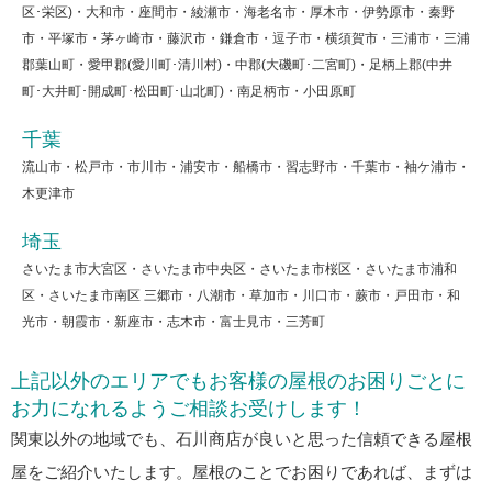
区･栄区)・大和市・座間市・綾瀬市・海老名市・厚木市・伊勢原市・秦野
市・平塚市・茅ヶ崎市・藤沢市・鎌倉市・逗子市・横須賀市・三浦市・三浦
郡葉山町・愛甲郡(愛川町･清川村)・中郡(大磯町･二宮町)・足柄上郡(中井
町･大井町･開成町･松田町･山北町)・南足柄市・小田原町
千葉
流山市・松戸市・市川市・浦安市・船橋市・習志野市・千葉市・袖ケ浦市・
木更津市
埼玉
さいたま市大宮区・さいたま市中央区・さいたま市桜区・さいたま市浦和
区・さいたま市南区 三郷市・八潮市・草加市・川口市・蕨市・戸田市・和
光市・朝霞市・新座市・志木市・富士見市・三芳町
上記以外のエリアでもお客様の屋根のお困りごとに
お力になれるようご相談お受けします！
関東以外の地域でも、石川商店が良いと思った信頼できる屋根
屋をご紹介いたします。屋根のことでお困りであれば、まずは