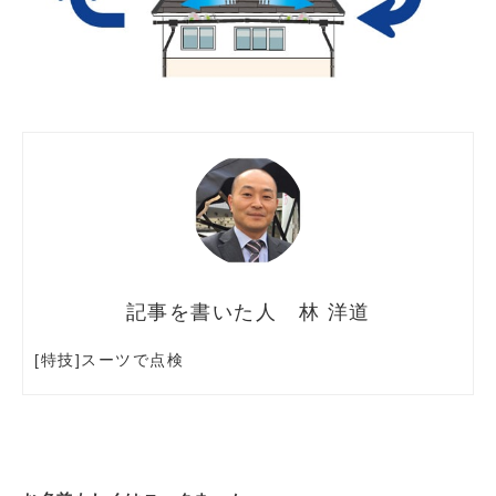
林 洋道
[特技]スーツで点検