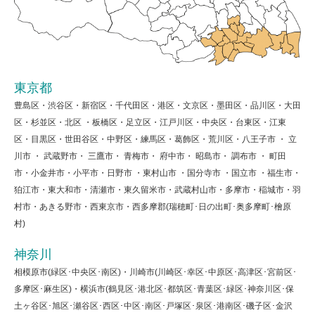
東京都
豊島区・渋谷区・新宿区・千代田区・港区・文京区・墨田区・品川区・大田
区・杉並区・北区 ・板橋区・足立区・江戸川区・中央区・台東区・江東
区・目黒区・世田谷区・中野区・練馬区・葛飾区・荒川区・八王子市 ・ 立
川市 ・ 武蔵野市・ 三鷹市・ 青梅市・ 府中市・ 昭島市・ 調布市 ・ 町田
市・小金井市・小平市・日野市 ・東村山市 ・国分寺市 ・国立市 ・福生市・
狛江市・東大和市・清瀬市・東久留米市・武蔵村山市・多摩市・稲城市・羽
村市・あきる野市・西東京市・西多摩郡(瑞穂町･日の出町･奥多摩町･檜原
村)
神奈川
相模原市(緑区･中央区･南区)・川崎市(川崎区･幸区･中原区･高津区･宮前区･
多摩区･麻生区)・横浜市(鶴見区･港北区･都筑区･青葉区･緑区･神奈川区･保
土ヶ谷区･旭区･瀬谷区･西区･中区･南区･戸塚区･泉区･港南区･磯子区･金沢