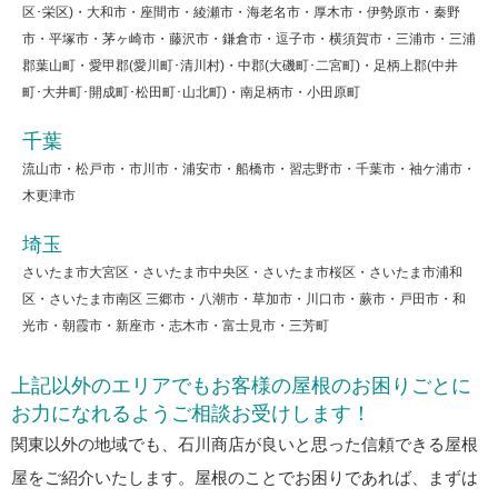
区･栄区)・大和市・座間市・綾瀬市・海老名市・厚木市・伊勢原市・秦野
市・平塚市・茅ヶ崎市・藤沢市・鎌倉市・逗子市・横須賀市・三浦市・三浦
郡葉山町・愛甲郡(愛川町･清川村)・中郡(大磯町･二宮町)・足柄上郡(中井
町･大井町･開成町･松田町･山北町)・南足柄市・小田原町
千葉
流山市・松戸市・市川市・浦安市・船橋市・習志野市・千葉市・袖ケ浦市・
木更津市
埼玉
さいたま市大宮区・さいたま市中央区・さいたま市桜区・さいたま市浦和
区・さいたま市南区 三郷市・八潮市・草加市・川口市・蕨市・戸田市・和
光市・朝霞市・新座市・志木市・富士見市・三芳町
上記以外のエリアでもお客様の屋根のお困りごとに
お力になれるようご相談お受けします！
関東以外の地域でも、石川商店が良いと思った信頼できる屋根
屋をご紹介いたします。屋根のことでお困りであれば、まずは