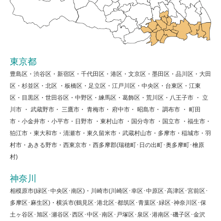
東京都
豊島区・渋谷区・新宿区・千代田区・港区・文京区・墨田区・品川区・大田
区・杉並区・北区 ・板橋区・足立区・江戸川区・中央区・台東区・江東
区・目黒区・世田谷区・中野区・練馬区・葛飾区・荒川区・八王子市 ・ 立
川市 ・ 武蔵野市・ 三鷹市・ 青梅市・ 府中市・ 昭島市・ 調布市 ・ 町田
市・小金井市・小平市・日野市 ・東村山市 ・国分寺市 ・国立市 ・福生市・
狛江市・東大和市・清瀬市・東久留米市・武蔵村山市・多摩市・稲城市・羽
村市・あきる野市・西東京市・西多摩郡(瑞穂町･日の出町･奥多摩町･檜原
村)
神奈川
相模原市(緑区･中央区･南区)・川崎市(川崎区･幸区･中原区･高津区･宮前区･
多摩区･麻生区)・横浜市(鶴見区･港北区･都筑区･青葉区･緑区･神奈川区･保
土ヶ谷区･旭区･瀬谷区･西区･中区･南区･戸塚区･泉区･港南区･磯子区･金沢