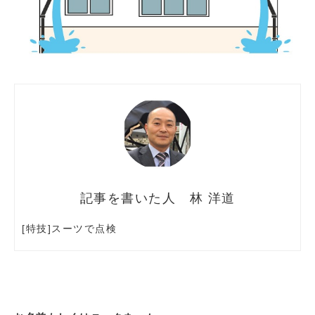
林 洋道
[特技]スーツで点検