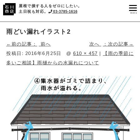
屋根で損する人をゼロにしたい。
土日祝も対応。
03-3785-1616
menu
雨どい漏れイラスト2
前へ
次へ
投稿日:
2016年6月25日
@
610 × 457
|
【雨の季節に
多いご相談】雨樋からの水漏れについて