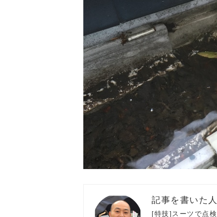
[特技]スーツで点検