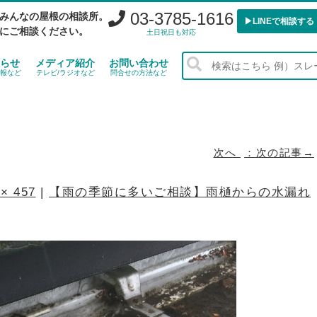
03-3785-1616
みんなの屋根の相談所。
▶︎LINEで相談する
にご相談ください。
土日祝日も対応
らせ
メディア紹介
お問い合わせ
報など
テレビ/ラジオなど
問合せの方法など
次へ
 × 457
|
【雨の季節に多いご相談】雨樋からの水漏れ