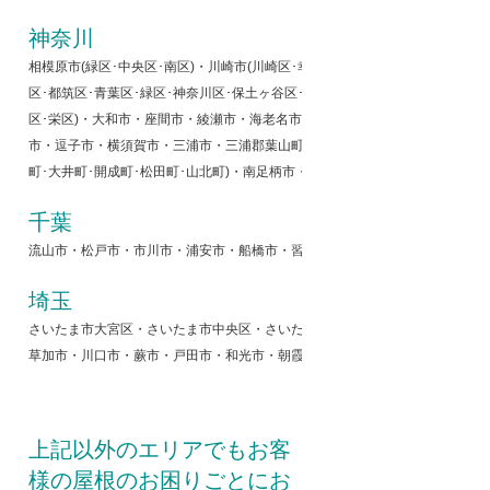
神奈川
相模原市(緑区･中央区･南区)・川崎市(川崎区･幸区･中原区･高津区･宮前区･多
区･都筑区･青葉区･緑区･神奈川区･保土ヶ谷区･旭区･瀬谷区･西区･中区･南区･
区･栄区)・大和市・座間市・綾瀬市・海老名市・厚木市・伊勢原市・秦野市
市・逗子市・横須賀市・三浦市・三浦郡葉山町・愛甲郡(愛川町･清川村)・中郡(
町･大井町･開成町･松田町･山北町)・南足柄市・小田原町
千葉
流山市・松戸市・市川市・浦安市・船橋市・習志野市・千葉市・袖ケ浦市・木
埼玉
さいたま市大宮区・さいたま市中央区・さいたま市桜区・さいたま市浦和区・
草加市・川口市・蕨市・戸田市・和光市・朝霞市・新座市・志木市・富士見市
上記以外のエリアでもお客
様の屋根のお困りごとにお