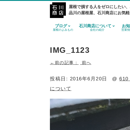
屋根で損する人をゼロにしたい、
品川の屋根屋、石川商店にお気軽
ブログ
石川商店について
お知
屋根のよみもの
会社の紹介
営業情
IMG_1123
前へ
投稿日:
2016年6月20日
@
610
について