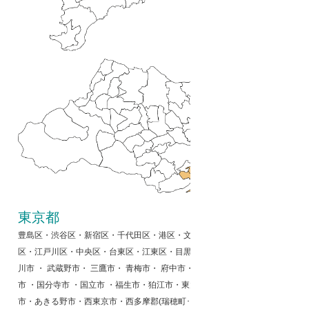
東京都
豊島区・渋谷区・新宿区・千代田区・港区・文京区・墨田区・品川区・大田区
区・江戸川区・中央区・台東区・江東区・目黒区・世田谷区・中野区・練馬区・
川市 ・ 武蔵野市・ 三鷹市・ 青梅市・ 府中市・ 昭島市・ 調布市 ・ 町田市
市 ・国分寺市 ・国立市 ・福生市・狛江市・東大和市・清瀬市・東久留米市
市・あきる野市・西東京市・西多摩郡(瑞穂町･日の出町･奥多摩町･檜原村)