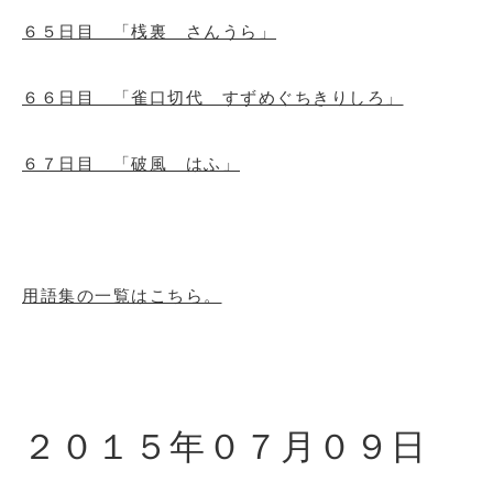
６５日目 「桟裏 さんうら」
６６日目 「雀口切代 すずめぐちきりしろ」
６７日目 「破風 はふ」
用語集の一覧はこちら。
２０１５年０７月０９日