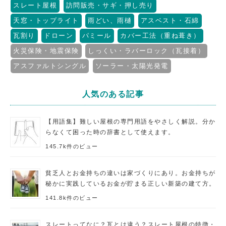
スレート屋根
訪問販売・サギ・押し売り
天窓・トップライト
雨どい、雨樋
アスベスト・石綿
瓦割り
ドローン
パミール
カバー工法（重ね葺き）
火災保険・地震保険
しっくい・ラバーロック（瓦接着）
アスファルトシングル
ソーラー・太陽光発電
人気のある記事
【用語集】難しい屋根の専門用語をやさしく解説。分か
らなくて困った時の辞書として使えます。
145.7k件のビュー
貧乏人とお金持ちの違いは家づくりにあり。お金持ちが
秘かに実践しているお金が貯まる正しい新築の建て方。
141.8k件のビュー
スレートってなに？瓦とは違う？スレート屋根の特徴・