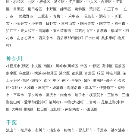
区・杉並区・北区 ・板橋区・足立区・江戸川区・中央区・台東区・江東
区・目黒区・世田谷区・中野区・練馬区・葛飾区・荒川区・八王子市 ・ 立
川市 ・ 武蔵野市・ 三鷹市・ 青梅市・ 府中市・ 昭島市・ 調布市 ・ 町田
市・小金井市・小平市・日野市 ・東村山市 ・国分寺市 ・国立市 ・福生市・
狛江市・東大和市・清瀬市・東久留米市・武蔵村山市・多摩市・稲城市・羽
村市・あきる野市・西東京市・西多摩郡(瑞穂町･日の出町･奥多摩町･檜原
村)
神奈川
相模原市(緑区･中央区･南区)・川崎市(川崎区･幸区･中原区･高津区･宮前区･
多摩区･麻生区)・横浜市(鶴見区･港北区･都筑区･青葉区･緑区･神奈川区･保
土ヶ谷区･旭区･瀬谷区･西区･中区･南区･戸塚区･泉区･港南区･磯子区･金沢
区･栄区)・大和市・座間市・綾瀬市・海老名市・厚木市・伊勢原市・秦野
市・平塚市・茅ヶ崎市・藤沢市・鎌倉市・逗子市・横須賀市・三浦市・三浦
郡葉山町・愛甲郡(愛川町･清川村)・中郡(大磯町･二宮町)・足柄上郡(中井
町･大井町･開成町･松田町･山北町)・南足柄市・小田原町
千葉
流山市・松戸市・市川市・浦安市・船橋市・習志野市・千葉市・袖ケ浦市・