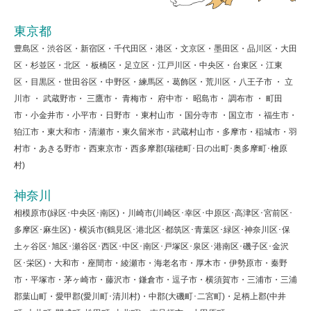
東京都
豊島区・渋谷区・新宿区・千代田区・港区・文京区・墨田区・品川区・大田
区・杉並区・北区 ・板橋区・足立区・江戸川区・中央区・台東区・江東
区・目黒区・世田谷区・中野区・練馬区・葛飾区・荒川区・八王子市 ・ 立
川市 ・ 武蔵野市・ 三鷹市・ 青梅市・ 府中市・ 昭島市・ 調布市 ・ 町田
市・小金井市・小平市・日野市 ・東村山市 ・国分寺市 ・国立市 ・福生市・
狛江市・東大和市・清瀬市・東久留米市・武蔵村山市・多摩市・稲城市・羽
村市・あきる野市・西東京市・西多摩郡(瑞穂町･日の出町･奥多摩町･檜原
村)
神奈川
相模原市(緑区･中央区･南区)・川崎市(川崎区･幸区･中原区･高津区･宮前区･
多摩区･麻生区)・横浜市(鶴見区･港北区･都筑区･青葉区･緑区･神奈川区･保
土ヶ谷区･旭区･瀬谷区･西区･中区･南区･戸塚区･泉区･港南区･磯子区･金沢
区･栄区)・大和市・座間市・綾瀬市・海老名市・厚木市・伊勢原市・秦野
市・平塚市・茅ヶ崎市・藤沢市・鎌倉市・逗子市・横須賀市・三浦市・三浦
郡葉山町・愛甲郡(愛川町･清川村)・中郡(大磯町･二宮町)・足柄上郡(中井