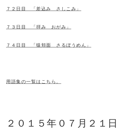
７２日目 「差込み さしこみ」
７３日目 「拝み おがみ」
７４日目 「猿頬面 さるぼうめん」
用語集の一覧はこちら。
２０１５年０７月２１日