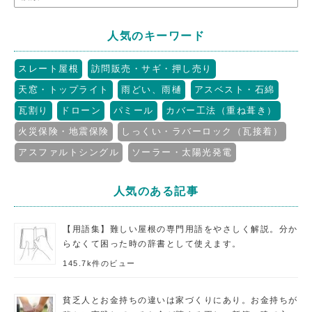
人気のキーワード
スレート屋根
訪問販売・サギ・押し売り
天窓・トップライト
雨どい、雨樋
アスベスト・石綿
瓦割り
ドローン
パミール
カバー工法（重ね葺き）
火災保険・地震保険
しっくい・ラバーロック（瓦接着）
アスファルトシングル
ソーラー・太陽光発電
人気のある記事
【用語集】難しい屋根の専門用語をやさしく解説。分か
らなくて困った時の辞書として使えます。
145.7k件のビュー
貧乏人とお金持ちの違いは家づくりにあり。お金持ちが