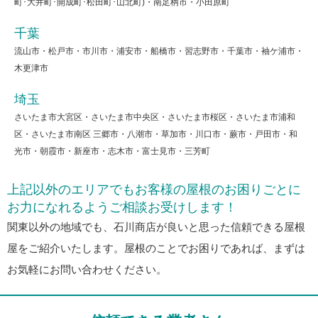
町･大井町･開成町･松田町･山北町)・南足柄市・小田原町
千葉
流山市・松戸市・市川市・浦安市・船橋市・習志野市・千葉市・袖ケ浦市・
木更津市
埼玉
さいたま市大宮区・さいたま市中央区・さいたま市桜区・さいたま市浦和
区・さいたま市南区 三郷市・八潮市・草加市・川口市・蕨市・戸田市・和
光市・朝霞市・新座市・志木市・富士見市・三芳町
上記以外のエリアでもお客様の屋根のお困りごとに
お力になれるようご相談お受けします！
関東以外の地域でも、石川商店が良いと思った信頼できる屋根
屋をご紹介いたします。屋根のことでお困りであれば、まずは
お気軽にお問い合わせください。