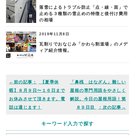
落雪によるトラブル防止「点・線・面」で
止める３種類の雪止めの特徴と後付け費用
の相場
2019年11月8日
瓦割りでおなじみ「かわら割道場」のメデ
ィア紹介情報。
【夏季休
「鼻桟 はなざん」難しい
暇】８月９日〜１６日まで
屋根の専門用語をやさしく
お休みさせて頂きます。電
解説。今日の屋根用語！第
話は通じます！
８９日目
キーワード入力で探す