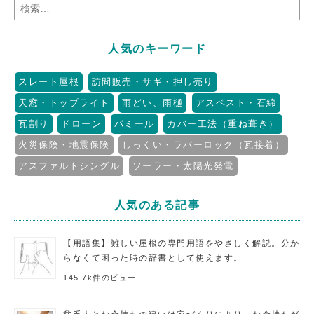
人気のキーワード
スレート屋根
訪問販売・サギ・押し売り
天窓・トップライト
雨どい、雨樋
アスベスト・石綿
瓦割り
ドローン
パミール
カバー工法（重ね葺き）
火災保険・地震保険
しっくい・ラバーロック（瓦接着）
アスファルトシングル
ソーラー・太陽光発電
人気のある記事
【用語集】難しい屋根の専門用語をやさしく解説。分か
らなくて困った時の辞書として使えます。
145.7k件のビュー