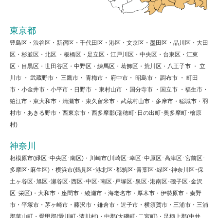
東京都
豊島区・渋谷区・新宿区・千代田区・港区・文京区・墨田区・品川区・大田
区・杉並区・北区 ・板橋区・足立区・江戸川区・中央区・台東区・江東
区・目黒区・世田谷区・中野区・練馬区・葛飾区・荒川区・八王子市 ・ 立
川市 ・ 武蔵野市・ 三鷹市・ 青梅市・ 府中市・ 昭島市・ 調布市 ・ 町田
市・小金井市・小平市・日野市 ・東村山市 ・国分寺市 ・国立市 ・福生市・
狛江市・東大和市・清瀬市・東久留米市・武蔵村山市・多摩市・稲城市・羽
村市・あきる野市・西東京市・西多摩郡(瑞穂町･日の出町･奥多摩町･檜原
村)
神奈川
相模原市(緑区･中央区･南区)・川崎市(川崎区･幸区･中原区･高津区･宮前区･
多摩区･麻生区)・横浜市(鶴見区･港北区･都筑区･青葉区･緑区･神奈川区･保
土ヶ谷区･旭区･瀬谷区･西区･中区･南区･戸塚区･泉区･港南区･磯子区･金沢
区･栄区)・大和市・座間市・綾瀬市・海老名市・厚木市・伊勢原市・秦野
市・平塚市・茅ヶ崎市・藤沢市・鎌倉市・逗子市・横須賀市・三浦市・三浦
郡葉山町・愛甲郡(愛川町･清川村)・中郡(大磯町･二宮町)・足柄上郡(中井