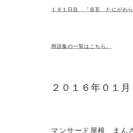
１９１日目 「谷瓦 たにがわ
用語集の一覧はこちら。
２０１６年０１月
マンサード屋根 まん