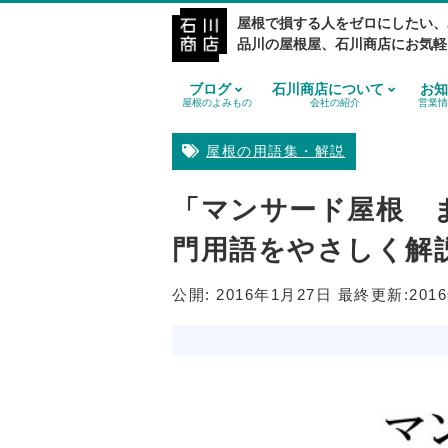
屋根で損する人をゼロにしたい、
品川の屋根屋、石川商店にお気軽
ブログ
石川商店について
お知
屋根のよみもの
会社の紹介
営業情
屋根の用語集・解説
「マンサード屋根 
門用語をやさしく解
公開:
2016年1月27日
最終更新:
201