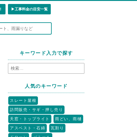
！
▶︎工事料金の目安一覧
キーワード入力で探す
人気のキーワード
スレート屋根
訪問販売・サギ・押し売り
天窓・トップライト
雨どい、雨樋
アスベスト・石綿
瓦割り