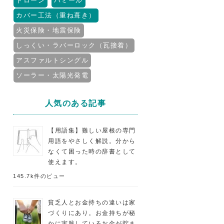
ドローン
パミール
カバー工法（重ね葺き）
火災保険・地震保険
しっくい・ラバーロック（瓦接着）
アスファルトシングル
ソーラー・太陽光発電
人気のある記事
【用語集】難しい屋根の専門
用語をやさしく解説。分から
なくて困った時の辞書として
使えます。
145.7k件のビュー
貧乏人とお金持ちの違いは家
づくりにあり。お金持ちが秘
かに実践しているお金が貯ま