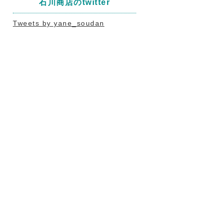
石川商店のtwitter
Tweets by yane_soudan