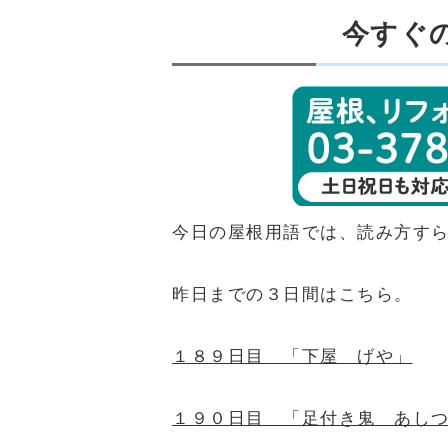
今すぐ
今日の屋根用語では、読み方す
昨日までの３日間はこちら。
１８９日目 「下屋 げや」
１９０日目 「足付き鬼 あし