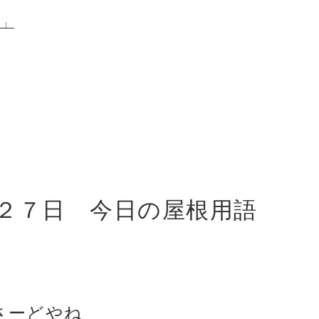
ら」
２７日
今日の屋根用語
さーどやね