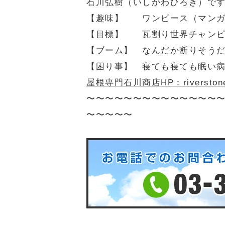
石川弘樹（いしかわひろき）で
【趣味】 ワンピース（マン
【目標】 瓦割り世界チャンピ
【ブーム】 なんだか断りそう
【困り事】 寝ても寝ても眠い
屋根専門石川商店HP：riverstone-r
〜〜〜〜〜〜〜〜〜〜〜〜〜〜
〜〜〜〜〜