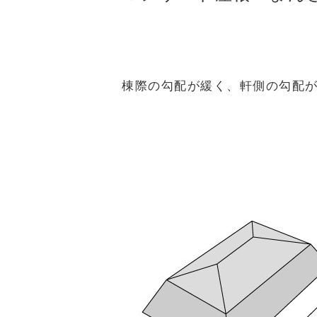
棟際の勾配が緩く、軒側の勾配