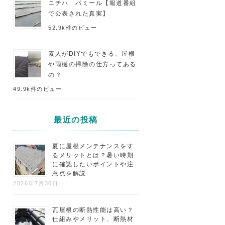
ニチハ パミール【報道番組
で公表された真実】
52.9k件のビュー
素人がDIYでもできる、屋根
や雨樋の掃除の仕方ってある
の？
49.9k件のビュー
最近の投稿
夏に屋根メンテナンスをす
るメリットとは？暑い時期
に確認したいポイントや注
意点を解説
2026年7月30日
瓦屋根の断熱性能は高い？
仕組みやメリット、断熱材