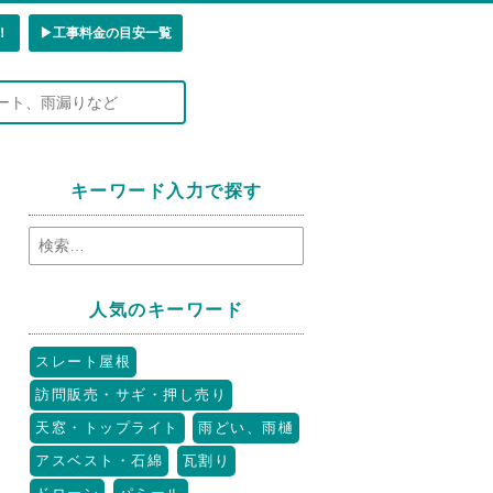
！
▶︎工事料金の目安一覧
キーワード入力で探す
人気のキーワード
スレート屋根
訪問販売・サギ・押し売り
天窓・トップライト
雨どい、雨樋
アスベスト・石綿
瓦割り