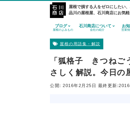
屋根で損する人をゼロにしたい、
品川の屋根屋、石川商店にお気軽
ブログ
石川商店について
お知
屋根のよみもの
会社の紹介
営業情
屋根の用語集・解説
「狐格子 きつねご
さしく解説。今日の
公開:
2016年2月25日
最終更新:
201