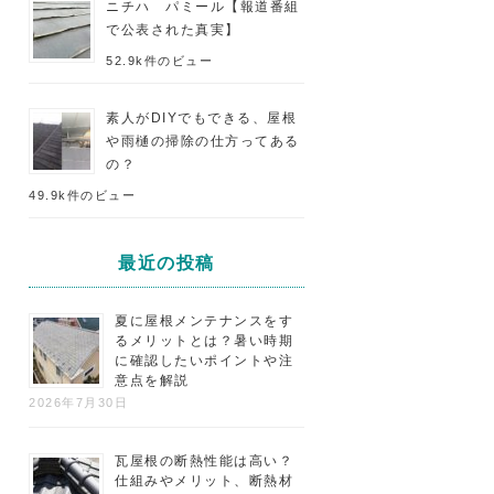
ニチハ パミール【報道番組
で公表された真実】
52.9k件のビュー
素人がDIYでもできる、屋根
や雨樋の掃除の仕方ってある
の？
49.9k件のビュー
最近の投稿
夏に屋根メンテナンスをす
るメリットとは？暑い時期
に確認したいポイントや注
意点を解説
2026年7月30日
瓦屋根の断熱性能は高い？
仕組みやメリット、断熱材