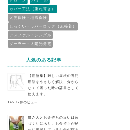
ドローン
パミール
カバー工法（重ね葺き）
火災保険・地震保険
しっくい・ラバーロック（瓦接着）
アスファルトシングル
ソーラー・太陽光発電
人気のある記事
【用語集】難しい屋根の専門
用語をやさしく解説。分から
なくて困った時の辞書として
使えます。
145.7k件のビュー
貧乏人とお金持ちの違いは家
づくりにあり。お金持ちが秘
かに実践しているお金が貯ま