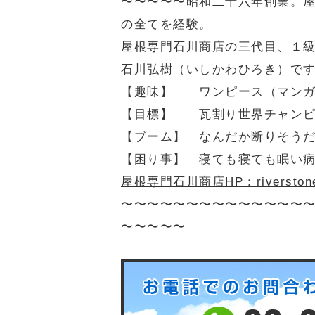
〜〜〜〜〜
昭和二十六年創業。
の全てを経験。
屋根専門石川商店の三代目、１
石川弘樹（いしかわひろき）で
【趣味】 ワンピース（マン
【目標】 瓦割り世界チャンピ
【ブーム】 なんだか断りそう
【困り事】 寝ても寝ても眠い
屋根専門石川商店HP：riverstone-r
〜〜〜〜〜〜〜〜〜〜〜〜〜〜
〜〜〜〜〜