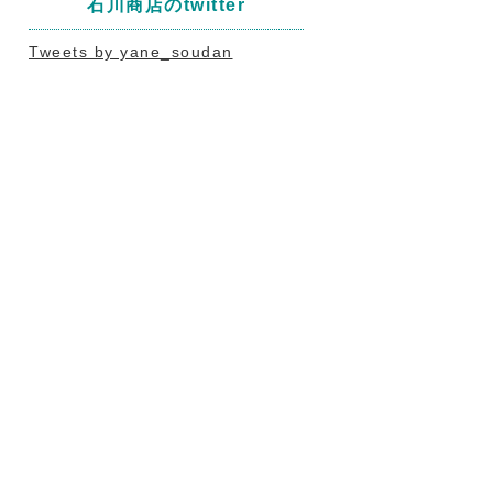
石川商店のtwitter
Tweets by yane_soudan