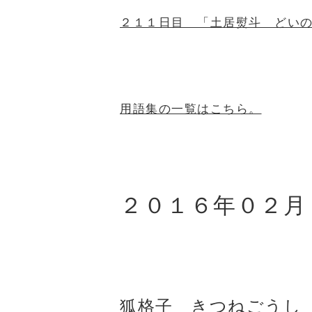
２１１日目 「土居熨斗 どい
用語集の一覧はこちら。
２０１６年０２月
狐格子 きつねごうし