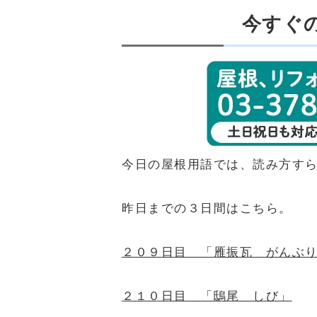
今すぐ
今日の屋根用語では、読み方す
昨日までの３日間はこちら。
２０９日目 「雁振瓦 がんぶ
２１０日目 「鴟尾 しび」