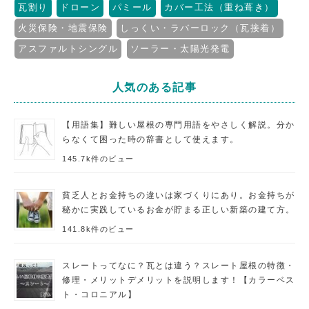
瓦割り
ドローン
パミール
カバー工法（重ね葺き）
火災保険・地震保険
しっくい・ラバーロック（瓦接着）
アスファルトシングル
ソーラー・太陽光発電
人気のある記事
【用語集】難しい屋根の専門用語をやさしく解説。分か
らなくて困った時の辞書として使えます。
145.7k件のビュー
貧乏人とお金持ちの違いは家づくりにあり。お金持ちが
秘かに実践しているお金が貯まる正しい新築の建て方。
141.8k件のビュー
スレートってなに？瓦とは違う？スレート屋根の特徴・
修理・メリットデメリットを説明します！【カラーベス
ト・コロニアル】