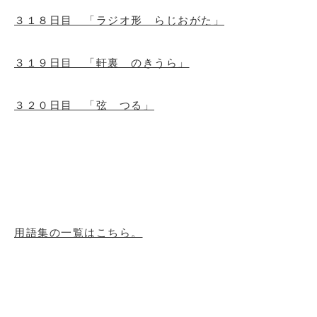
３１８日目 「ラジオ形 らじおがた」
３１９日目 「軒裏 のきうら」
３２０日目 「弦 つる」
用語集の一覧はこちら。