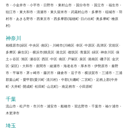
市・小金井市・小平市・日野市 ・東村山市 ・国分寺市 ・国立市 ・福生市・
狛江市・東大和市・清瀬市・東久留米市・武蔵村山市・多摩市・稲城市・羽
村市・あきる野市・西東京市・西多摩郡(瑞穂町･日の出町･奥多摩町･檜原
村)
神奈川
相模原市(緑区･中央区･南区)・川崎市(川崎区･幸区･中原区･高津区･宮前区･
多摩区･麻生区)・横浜市(鶴見区･港北区･都筑区･青葉区･緑区･神奈川区･保
土ヶ谷区･旭区･瀬谷区･西区･中区･南区･戸塚区･泉区･港南区･磯子区･金沢
区･栄区)・大和市・座間市・綾瀬市・海老名市・厚木市・伊勢原市・秦野
市・平塚市・茅ヶ崎市・藤沢市・鎌倉市・逗子市・横須賀市・三浦市・三浦
郡葉山町・愛甲郡(愛川町･清川村)・中郡(大磯町･二宮町)・足柄上郡(中井
町･大井町･開成町･松田町･山北町)・南足柄市・小田原町
千葉
流山市・松戸市・市川市・浦安市・船橋市・習志野市・千葉市・袖ケ浦市・
木更津市
埼玉