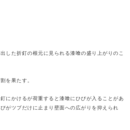
き出した折釘の根元に見られる漆喰の盛り上がりのこ
役割を果たす。
折釘にかけるが荷重すると漆喰にひびが入ることがあ
ひびがツブだけに止まり壁面への広がりを抑えられ