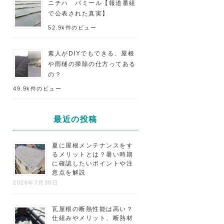
ニチハ パミール【報道番組
で公表された真実】
52.9k件のビュー
素人がDIYでもできる、屋根
や雨樋の掃除の仕方ってある
の？
49.9k件のビュー
最近の投稿
夏に屋根メンテナンスをす
るメリットとは？暑い時期
に確認したいポイントや注
意点を解説
2026年7月30日
瓦屋根の断熱性能は高い？
仕組みやメリット、断熱材