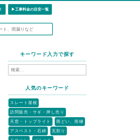
！
▶︎工事料金の目安一覧
キーワード入力で探す
人気のキーワード
スレート屋根
訪問販売・サギ・押し売り
天窓・トップライト
雨どい、雨樋
アスベスト・石綿
瓦割り