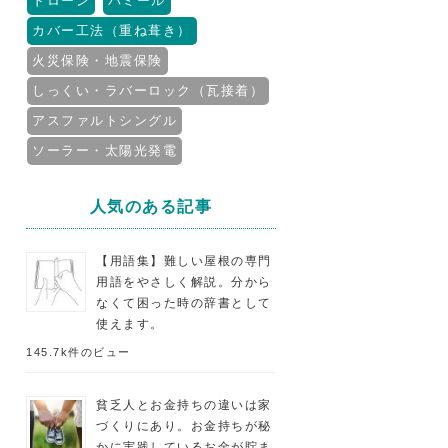
ドローン
パミール
カバー工法（重ね葺き）
火災保険・地震保険
しっくい・ラバーロック（瓦接着）
アスファルトシングル
ソーラー・太陽光発電
人気のある記事
【用語集】難しい屋根の専門
用語をやさしく解説。分から
なくて困った時の辞書として
使えます。
145.7k件のビュー
貧乏人とお金持ちの違いは家
づくりにあり。お金持ちが秘
かに実践しているお金が貯ま