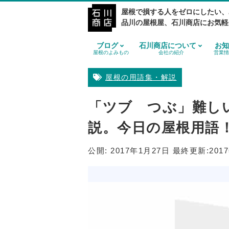
屋根で損する人をゼロにしたい、
品川の屋根屋、石川商店にお気軽
ブログ
石川商店について
お知
屋根のよみもの
会社の紹介
営業情
屋根の用語集・解説
「ツブ つぶ」難し
説。今日の屋根用語
公開:
2017年1月27日
最終更新:
201