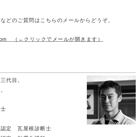
！などのご質問はこちらのメールからどうぞ。
oofing.com （←クリックでメールが開きます）
の三代目。
す。
能士
 瓦屋根診断士