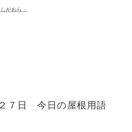
のしがわら」
２７
日
今日の屋根用語