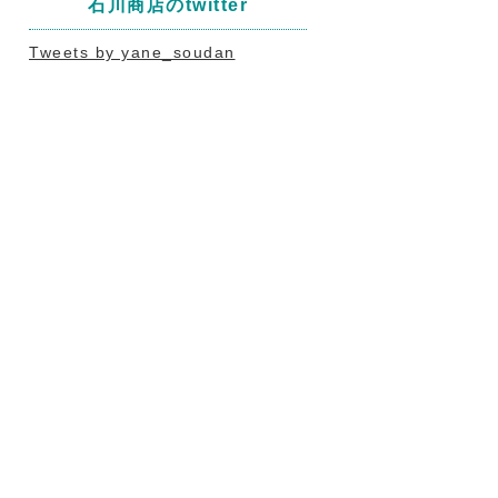
石川商店のtwitter
Tweets by yane_soudan