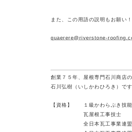
また、この用語の説明もお願い
quaerere@riverstone-r
創業７５年、屋根専門石川商店
石川弘樹（いしかわひろき）で
【資格】 １級かわらぶき技
瓦屋根工事技士
全日本瓦工事業連盟認定