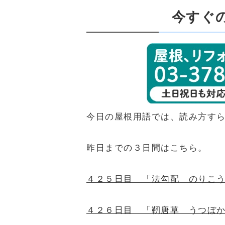
今すぐ
今日の屋根用語では、読み方す
昨日までの３日間はこちら。
４２５日目 「法勾配 のりこ
４２６日目 「靭唐草 うつぼ