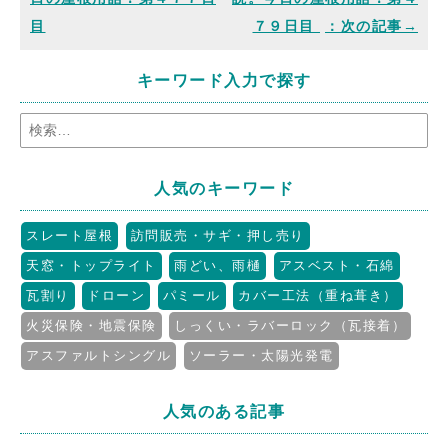
目
７９日目
キーワード入力で探す
人気のキーワード
スレート屋根
訪問販売・サギ・押し売り
天窓・トップライト
雨どい、雨樋
アスベスト・石綿
瓦割り
ドローン
パミール
カバー工法（重ね葺き）
火災保険・地震保険
しっくい・ラバーロック（瓦接着）
アスファルトシングル
ソーラー・太陽光発電
人気のある記事