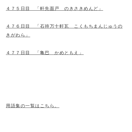
４７５日目 「軒先面戸 のきさきめんど」
４７６日目 「石持万十軒瓦 こくもちまんじゅうの
きがわら」
４７７日目 「亀巴 かめともえ」
用語集の一覧はこちら。