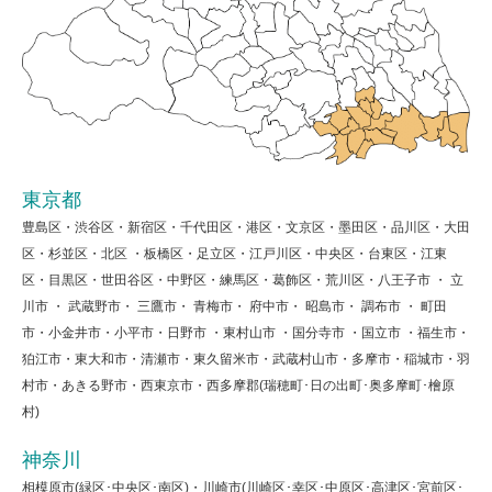
東京都
豊島区・渋谷区・新宿区・千代田区・港区・文京区・墨田区・品川区・大田
区・杉並区・北区 ・板橋区・足立区・江戸川区・中央区・台東区・江東
区・目黒区・世田谷区・中野区・練馬区・葛飾区・荒川区・八王子市 ・ 立
川市 ・ 武蔵野市・ 三鷹市・ 青梅市・ 府中市・ 昭島市・ 調布市 ・ 町田
市・小金井市・小平市・日野市 ・東村山市 ・国分寺市 ・国立市 ・福生市・
狛江市・東大和市・清瀬市・東久留米市・武蔵村山市・多摩市・稲城市・羽
村市・あきる野市・西東京市・西多摩郡(瑞穂町･日の出町･奥多摩町･檜原
村)
神奈川
相模原市(緑区･中央区･南区)・川崎市(川崎区･幸区･中原区･高津区･宮前区･