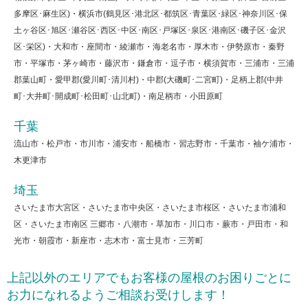
多摩区･麻生区)・横浜市(鶴見区･港北区･都筑区･青葉区･緑区･神奈川区･保
土ヶ谷区･旭区･瀬谷区･西区･中区･南区･戸塚区･泉区･港南区･磯子区･金沢
区･栄区)・大和市・座間市・綾瀬市・海老名市・厚木市・伊勢原市・秦野
市・平塚市・茅ヶ崎市・藤沢市・鎌倉市・逗子市・横須賀市・三浦市・三浦
郡葉山町・愛甲郡(愛川町･清川村)・中郡(大磯町･二宮町)・足柄上郡(中井
町･大井町･開成町･松田町･山北町)・南足柄市・小田原町
千葉
流山市・松戸市・市川市・浦安市・船橋市・習志野市・千葉市・袖ケ浦市・
木更津市
埼玉
さいたま市大宮区・さいたま市中央区・さいたま市桜区・さいたま市浦和
区・さいたま市南区 三郷市・八潮市・草加市・川口市・蕨市・戸田市・和
光市・朝霞市・新座市・志木市・富士見市・三芳町
上記以外のエリアでもお客様の屋根のお困りごとに
お力になれるようご相談お受けします！