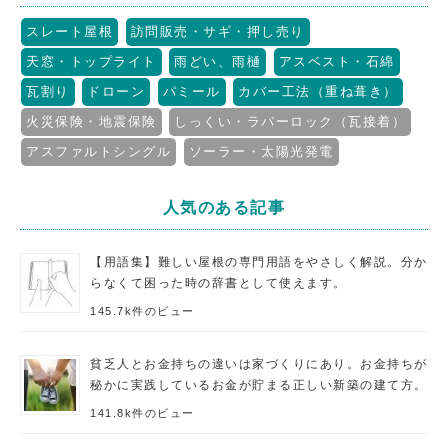
スレート屋根
訪問販売・サギ・押し売り
天窓・トップライト
雨どい、雨樋
アスベスト・石綿
瓦割り
ドローン
パミール
カバー工法（重ね葺き）
火災保険・地震保険
しっくい・ラバーロック（瓦接着）
アスファルトシングル
ソーラー・太陽光発電
人気のある記事
【用語集】難しい屋根の専門用語をやさしく解説。分か
らなくて困った時の辞書として使えます。
145.7k件のビュー
貧乏人とお金持ちの違いは家づくりにあり。お金持ちが
秘かに実践しているお金が貯まる正しい新築の建て方。
141.8k件のビュー