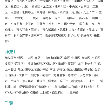
豊島区・渋谷区・新宿区・千代田区・港区・文京区・墨田区・品川区・大田
区・杉並区・北区 ・板橋区・足立区・江戸川区・中央区・台東区・江東
区・目黒区・世田谷区・中野区・練馬区・葛飾区・荒川区・八王子市 ・ 立
川市 ・ 武蔵野市・ 三鷹市・ 青梅市・ 府中市・ 昭島市・ 調布市 ・ 町田
市・小金井市・小平市・日野市 ・東村山市 ・国分寺市 ・国立市 ・福生市・
狛江市・東大和市・清瀬市・東久留米市・武蔵村山市・多摩市・稲城市・羽
村市・あきる野市・西東京市・西多摩郡(瑞穂町･日の出町･奥多摩町･檜原
村)
神奈川
相模原市(緑区･中央区･南区)・川崎市(川崎区･幸区･中原区･高津区･宮前区･
多摩区･麻生区)・横浜市(鶴見区･港北区･都筑区･青葉区･緑区･神奈川区･保
土ヶ谷区･旭区･瀬谷区･西区･中区･南区･戸塚区･泉区･港南区･磯子区･金沢
区･栄区)・大和市・座間市・綾瀬市・海老名市・厚木市・伊勢原市・秦野
市・平塚市・茅ヶ崎市・藤沢市・鎌倉市・逗子市・横須賀市・三浦市・三浦
郡葉山町・愛甲郡(愛川町･清川村)・中郡(大磯町･二宮町)・足柄上郡(中井
町･大井町･開成町･松田町･山北町)・南足柄市・小田原町
千葉