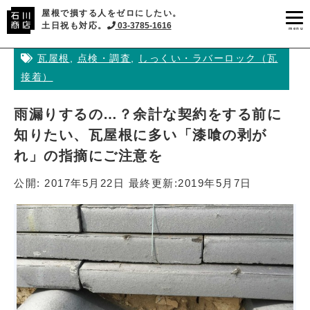
屋根で損する人をゼロにしたい。
土日祝も対応。
03-3785-1616
menu
瓦屋根
,
点検・調査
,
しっくい・ラバーロック（瓦
接着）
雨漏りするの…？余計な契約をする前に
知りたい、瓦屋根に多い「漆喰の剥が
れ」の指摘にご注意を
公開:
2017年5月22日
最終更新:
2019年5月7日