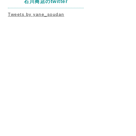
石川商店のtwitter
Tweets by yane_soudan