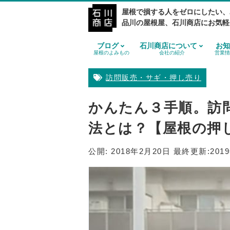
屋根で損する人をゼロにしたい、
品川の屋根屋、石川商店にお気軽
ブログ
石川商店について
お知
屋根のよみもの
会社の紹介
営業情
訪問販売・サギ・押し売り
かんたん３手順。訪
法とは？【屋根の押
公開:
2018年2月20日
最終更新:
201