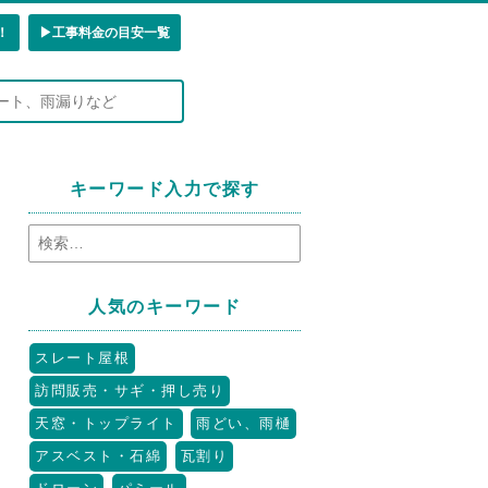
！
▶︎工事料金の目安一覧
キーワード入力で探す
人気のキーワード
スレート屋根
訪問販売・サギ・押し売り
天窓・トップライト
雨どい、雨樋
アスベスト・石綿
瓦割り