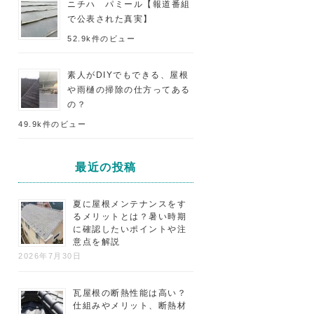
ニチハ パミール【報道番組
で公表された真実】
52.9k件のビュー
素人がDIYでもできる、屋根
や雨樋の掃除の仕方ってある
の？
49.9k件のビュー
最近の投稿
夏に屋根メンテナンスをす
るメリットとは？暑い時期
に確認したいポイントや注
意点を解説
2026年7月30日
瓦屋根の断熱性能は高い？
仕組みやメリット、断熱材