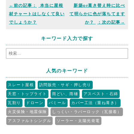
本当に屋根
新築or葺き替え時に比べ
材チャートはしなくて良い
て明らかに色が落ちてます
でしょうか？
か？
キーワード入力で探す
人気のキーワード
スレート屋根
訪問販売・サギ・押し売り
天窓・トップライト
雨どい、雨樋
アスベスト・石綿
瓦割り
ドローン
パミール
カバー工法（重ね葺き）
火災保険・地震保険
しっくい・ラバーロック（瓦接着）
アスファルトシングル
ソーラー・太陽光発電