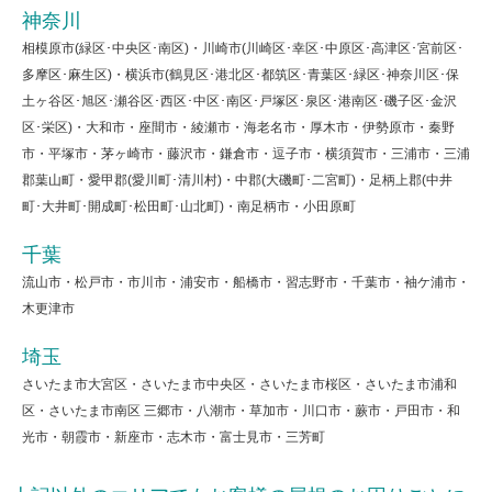
神奈川
相模原市(緑区･中央区･南区)・川崎市(川崎区･幸区･中原区･高津区･宮前区･
多摩区･麻生区)・横浜市(鶴見区･港北区･都筑区･青葉区･緑区･神奈川区･保
土ヶ谷区･旭区･瀬谷区･西区･中区･南区･戸塚区･泉区･港南区･磯子区･金沢
区･栄区)・大和市・座間市・綾瀬市・海老名市・厚木市・伊勢原市・秦野
市・平塚市・茅ヶ崎市・藤沢市・鎌倉市・逗子市・横須賀市・三浦市・三浦
郡葉山町・愛甲郡(愛川町･清川村)・中郡(大磯町･二宮町)・足柄上郡(中井
町･大井町･開成町･松田町･山北町)・南足柄市・小田原町
千葉
流山市・松戸市・市川市・浦安市・船橋市・習志野市・千葉市・袖ケ浦市・
木更津市
埼玉
さいたま市大宮区・さいたま市中央区・さいたま市桜区・さいたま市浦和
区・さいたま市南区 三郷市・八潮市・草加市・川口市・蕨市・戸田市・和
光市・朝霞市・新座市・志木市・富士見市・三芳町