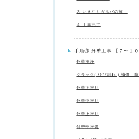
３ いきなりガルバの施工
４ 工事完了
手順③ 外壁工事 【７〜１
外壁洗浄
クラック( ひび割れ ) 補修、
外壁下塗り
外壁中塗り
外壁上塗り
付帯部塗装