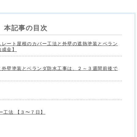
本記事の目次
スレート屋根のカバー工法と外壁の遮熱塗装とベラン
助成金】
と外壁塗装とベランダ防水工事は、２～３週間前後で
ー工法 【３〜７日】