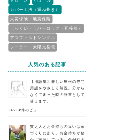
ドローン
パミール
カバー工法（重ね葺き）
火災保険・地震保険
しっくい・ラバーロック（瓦接着）
アスファルトシングル
ソーラー・太陽光発電
人気のある記事
【用語集】難しい屋根の専門
用語をやさしく解説。分から
なくて困った時の辞書として
使えます。
145.6k件のビュー
貧乏人とお金持ちの違いは家
づくりにあり。お金持ちが秘
かに実践しているお金が貯ま