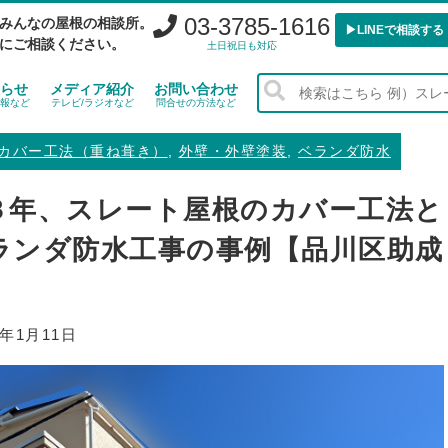
03-3785-1616
みんなの屋根の相談所。
▶︎LINEで相談する
にご相談ください。
土日祝日も対応
らせ
メディア紹介
お問い合わせ
報など
テレビ/ラジオなど
問合せの方法など
カバー工法（重ね葺き）
,
外壁・外壁塗装
,
ベランダ防水
３年、スレート屋根のカバー工法と
ランダ防水工事の事例【品川区助成
5年1月11日