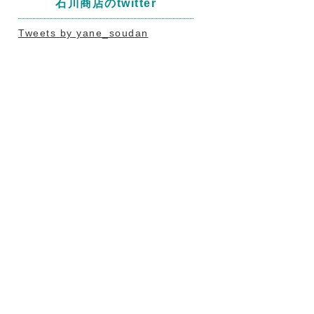
石川商店のtwitter
Tweets by yane_soudan