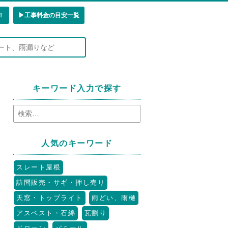
！
▶︎工事料金の目安一覧
キーワード入力で探す
人気のキーワード
スレート屋根
訪問販売・サギ・押し売り
天窓・トップライト
雨どい、雨樋
アスベスト・石綿
瓦割り