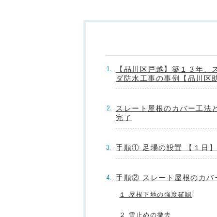
【品川区戸越】築１３年、
ダ防水工事の事例【品川区
スレート屋根のカバー工法
完了
手順① 足場の設置 【１日】
手順② スレート屋根のカバ
１ 屋根下地の強度確認
２ 雪止めの撤去