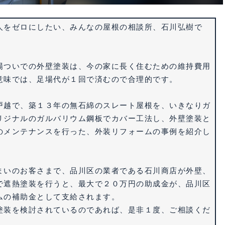
人をゼロにしたい、みんなの屋根の相談所、石川弘樹で
場ついでの外壁塗装は、今の家に長く住むための維持費用
意味では、足場代が１回で済むので合理的です。
戸越
で、築１３年の無石綿のスレート屋根を、いきなりガ
リジナルのガルバリウム鋼板でカバー工法し、外壁塗装と
のメンテナンスを行った、外装リフォームの事例を紹介し
まいのお客さまで、品川区の業者である石川商店が外壁、
で遮熱塗装を行うと、最大で２０万円の助成金が、品川区
ムの補助金として支給されます。
塗装を検討されているのであれば、是非１度、ご相談くだ