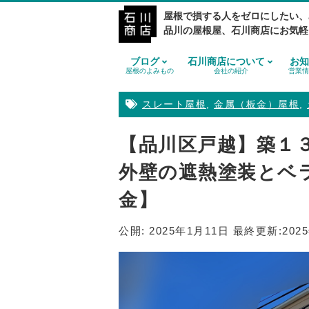
屋根で損する人をゼロにしたい、
品川の屋根屋、石川商店にお気軽
ブログ
石川商店について
お知
屋根のよみもの
会社の紹介
営業情
スレート屋根
,
金属（板金）屋根
,
【品川区戸越】築１
外壁の遮熱塗装とベ
金】
公開:
2025年1月11日
最終更新:
202