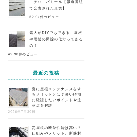
ニチハ パミール【報道番組
で公表された真実】
52.9k件のビュー
素人がDIYでもできる、屋根
や雨樋の掃除の仕方ってある
の？
49.9k件のビュー
最近の投稿
夏に屋根メンテナンスをす
るメリットとは？暑い時期
に確認したいポイントや注
意点を解説
2026年7月30日
瓦屋根の断熱性能は高い？
仕組みやメリット、断熱材