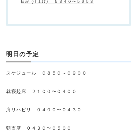
日記 (仕上げ) ５３４０〜５６５３
明日の予定
スケジュール ０８５０～０９００
就寝起床 ２１００〜０４００
肩リハビリ ０４００〜０４３０
朝支度 ０４３０〜０５００