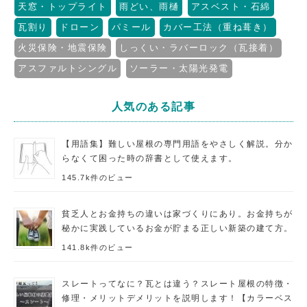
天窓・トップライト
雨どい、雨樋
アスベスト・石綿
瓦割り
ドローン
パミール
カバー工法（重ね葺き）
火災保険・地震保険
しっくい・ラバーロック（瓦接着）
アスファルトシングル
ソーラー・太陽光発電
人気のある記事
【用語集】難しい屋根の専門用語をやさしく解説。分か
らなくて困った時の辞書として使えます。
145.7k件のビュー
貧乏人とお金持ちの違いは家づくりにあり。お金持ちが
秘かに実践しているお金が貯まる正しい新築の建て方。
141.8k件のビュー
スレートってなに？瓦とは違う？スレート屋根の特徴・
修理・メリットデメリットを説明します！【カラーベス