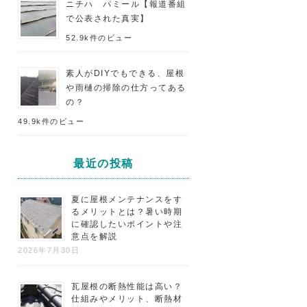
ニチハ パミール【報道番組
で公表された真実】
52.9k件のビュー
素人がDIYでもできる、屋根
や雨樋の掃除の仕方ってある
の？
49.9k件のビュー
最近の投稿
夏に屋根メンテナンスをす
るメリットとは？暑い時期
に確認したいポイントや注
意点を解説
2026年7月30日
瓦屋根の断熱性能は高い？
仕組みやメリット、断熱材