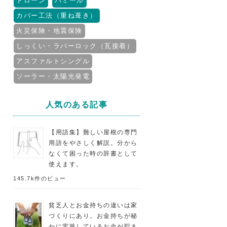
ドローン
パミール
カバー工法（重ね葺き）
火災保険・地震保険
しっくい・ラバーロック（瓦接着）
アスファルトシングル
ソーラー・太陽光発電
人気のある記事
【用語集】難しい屋根の専門
用語をやさしく解説。分から
なくて困った時の辞書として
使えます。
145.7k件のビュー
貧乏人とお金持ちの違いは家
づくりにあり。お金持ちが秘
かに実践しているお金が貯ま