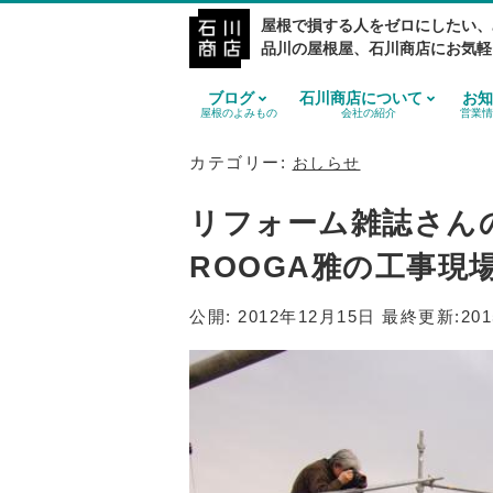
屋根で損する人をゼロにしたい、
品川の屋根屋、石川商店にお気軽
ブログ
石川商店について
お知
屋根のよみもの
会社の紹介
営業情
カテゴリー:
おしらせ
リフォーム雑誌さん
ROOGA雅の工事現
公開:
2012年12月15日
最終更新:
20