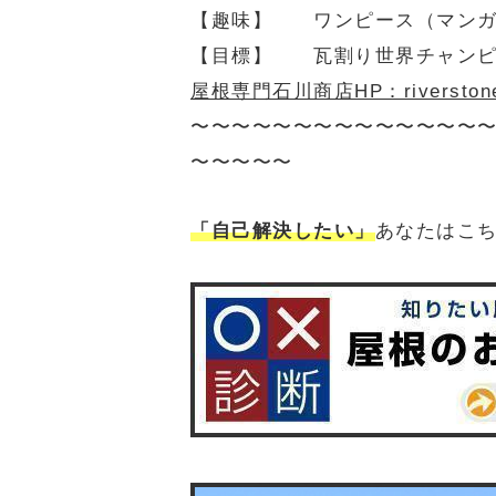
【趣味】 ワンピース（マン
【目標】 瓦割り世界チャンピ
屋根専門石川商店HP：riverstone-r
〜〜〜〜〜〜〜〜〜〜〜〜〜〜
〜〜〜〜〜
「自己解決したい」
あなたはこ