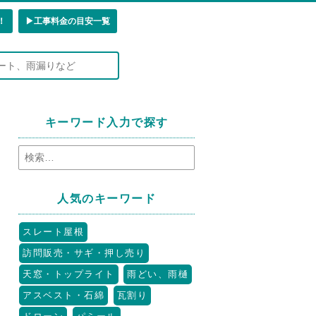
！
▶︎工事料金の目安一覧
キーワード入力で探す
人気のキーワード
スレート屋根
訪問販売・サギ・押し売り
天窓・トップライト
雨どい、雨樋
アスベスト・石綿
瓦割り