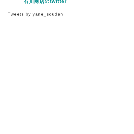
石川商店のtwitter
Tweets by yane_soudan