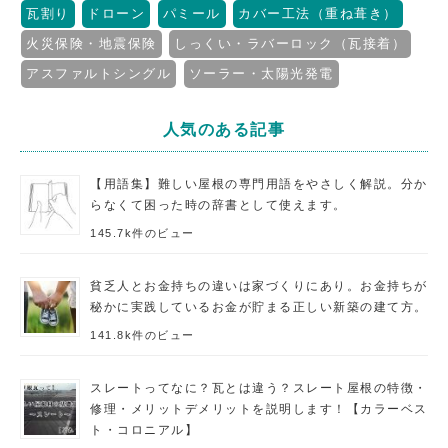
瓦割り
ドローン
パミール
カバー工法（重ね葺き）
火災保険・地震保険
しっくい・ラバーロック（瓦接着）
アスファルトシングル
ソーラー・太陽光発電
人気のある記事
【用語集】難しい屋根の専門用語をやさしく解説。分か
らなくて困った時の辞書として使えます。
145.7k件のビュー
貧乏人とお金持ちの違いは家づくりにあり。お金持ちが
秘かに実践しているお金が貯まる正しい新築の建て方。
141.8k件のビュー
スレートってなに？瓦とは違う？スレート屋根の特徴・
修理・メリットデメリットを説明します！【カラーベス
ト・コロニアル】