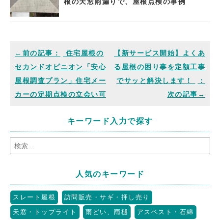
根の天窓雨漏りで、屋根点検の事例
住宅屋根の
【新サービス開始】よくあ
セカンドオピニオン「安心
る屋根の困り事を定額工事
屋根調査プラン」住宅メー
でサッと解決します！
カーの定期点検の立会い可
キーワード入力で探す
人気のキーワード
スレート屋根
訪問販売・サギ・押し売り
天窓・トップライト
雨どい、雨樋
アスベスト・石綿