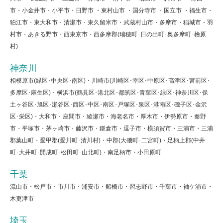
市・小金井市・小平市・日野市 ・東村山市 ・国分寺市 ・国立市 ・福生市・
狛江市・東大和市・清瀬市・東久留米市・武蔵村山市・多摩市・稲城市・羽
村市・あきる野市・西東京市・西多摩郡(瑞穂町･日の出町･奥多摩町･檜原
村)
神奈川
相模原市(緑区･中央区･南区)・川崎市(川崎区･幸区･中原区･高津区･宮前区･
多摩区･麻生区)・横浜市(鶴見区･港北区･都筑区･青葉区･緑区･神奈川区･保
土ヶ谷区･旭区･瀬谷区･西区･中区･南区･戸塚区･泉区･港南区･磯子区･金沢
区･栄区)・大和市・座間市・綾瀬市・海老名市・厚木市・伊勢原市・秦野
市・平塚市・茅ヶ崎市・藤沢市・鎌倉市・逗子市・横須賀市・三浦市・三浦
郡葉山町・愛甲郡(愛川町･清川村)・中郡(大磯町･二宮町)・足柄上郡(中井
町･大井町･開成町･松田町･山北町)・南足柄市・小田原町
千葉
流山市・松戸市・市川市・浦安市・船橋市・習志野市・千葉市・袖ケ浦市・
木更津市
埼玉