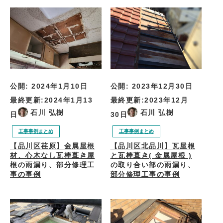
公開:
2024年1月10日
公開:
2023年12月30日
最終更新:
2024年1月13
最終更新:
2023年12月
石川 弘樹
石川 弘樹
日
30日
工事事例まとめ
工事事例まとめ
【品川区荏原】金属屋根
【品川区北品川】瓦屋根
材、心木なし瓦棒葺き屋
と瓦棒葺き( 金属屋根 )
根の雨漏り、部分修理工
の取り合い部の雨漏り、
事の事例
部分修理工事の事例