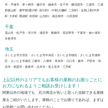
市・平塚市・茅ヶ崎市・藤沢市・鎌倉市・逗子市・横須賀市・三浦市・三浦
郡葉山町・愛甲郡(愛川町･清川村)・中郡(大磯町･二宮町)・足柄上郡(中井
町･大井町･開成町･松田町･山北町)・南足柄市・小田原町
千葉
流山市・松戸市・市川市・浦安市・船橋市・習志野市・千葉市・袖ケ浦市・
木更津市
埼玉
さいたま市大宮区・さいたま市中央区・さいたま市桜区・さいたま市浦和
区・さいたま市南区 三郷市・八潮市・草加市・川口市・蕨市・戸田市・和
光市・朝霞市・新座市・志木市・富士見市・三芳町
上記以外のエリアでもお客様の屋根のお困りごとに
お力になれるようご相談お受けします！
関東以外の地域でも、石川商店が良いと思った信頼できる屋根
屋をご紹介いたします。屋根のことでお困りであれば、まずは
お気軽にお問い合わせください。