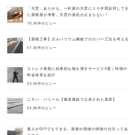
「天窓」ありかも。一軒家の天窓に１０年間反対してき
た屋根屋が考察。天窓の進化が止まらない！
70.3k件のビュー
【屋根工事】ガルバリウム鋼板でのカバー工法を考える
57.3k件のビュー
ストレス発散に効果的な物を壊すサービス4選｜特徴や
料金体系を紹介
53.5k件のビュー
ニチハ パミール【報道番組で公表された真実】
52.9k件のビュー
素人がDIYでもできる、屋根や雨樋の掃除の仕方ってあ