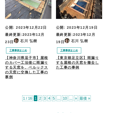
公開:
2023年12月22日
公開:
2023年12月19日
最終更新:
2023年12月
最終更新:
2023年12月
石川 弘樹
石川 弘樹
23日
19日
工事事例まとめ
工事事例まとめ
【神奈川県逗子市】屋根
【東京都足立区】雨漏り
のカバー工法後に雨漏り
する屋根の天窓を撤去し
する天窓を、ベルックス
た工事の事例
の天窓に交換した工事の
事例
1 / 16
1
2
3
4
5
...
10
...
»
最後 »