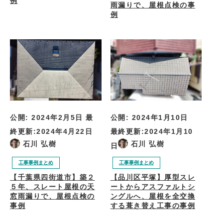
例
雨漏りで、屋根点検の事
例
公開:
2024年2月5日
最
公開:
2024年1月10日
終更新:
2024年4月22日
最終更新:
2024年1月10
石川 弘樹
石川 弘樹
日
工事事例まとめ
工事事例まとめ
【千葉県四街道市】築２
【品川区平塚】厚型スレ
５年、スレート屋根の天
ートからアスファルトシ
窓雨漏りで、屋根点検の
ングルへ、屋根を全交換
事例
する葺き替え工事の事例