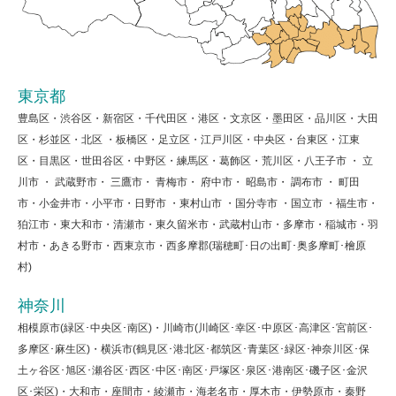
東京都
豊島区・渋谷区・新宿区・千代田区・港区・文京区・墨田区・品川区・大田
区・杉並区・北区 ・板橋区・足立区・江戸川区・中央区・台東区・江東
区・目黒区・世田谷区・中野区・練馬区・葛飾区・荒川区・八王子市 ・ 立
川市 ・ 武蔵野市・ 三鷹市・ 青梅市・ 府中市・ 昭島市・ 調布市 ・ 町田
市・小金井市・小平市・日野市 ・東村山市 ・国分寺市 ・国立市 ・福生市・
狛江市・東大和市・清瀬市・東久留米市・武蔵村山市・多摩市・稲城市・羽
村市・あきる野市・西東京市・西多摩郡(瑞穂町･日の出町･奥多摩町･檜原
村)
神奈川
相模原市(緑区･中央区･南区)・川崎市(川崎区･幸区･中原区･高津区･宮前区･
多摩区･麻生区)・横浜市(鶴見区･港北区･都筑区･青葉区･緑区･神奈川区･保
土ヶ谷区･旭区･瀬谷区･西区･中区･南区･戸塚区･泉区･港南区･磯子区･金沢
区･栄区)・大和市・座間市・綾瀬市・海老名市・厚木市・伊勢原市・秦野