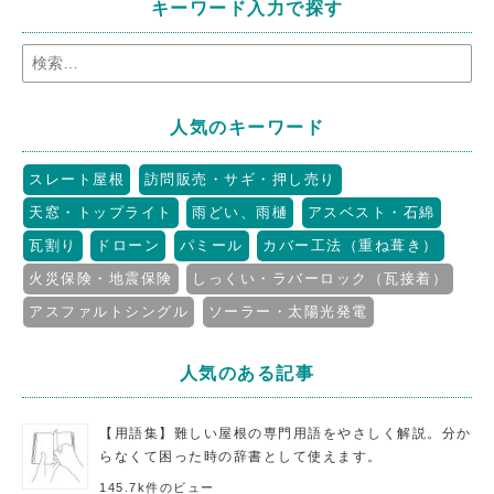
キーワード入力で探す
人気のキーワード
スレート屋根
訪問販売・サギ・押し売り
天窓・トップライト
雨どい、雨樋
アスベスト・石綿
瓦割り
ドローン
パミール
カバー工法（重ね葺き）
火災保険・地震保険
しっくい・ラバーロック（瓦接着）
アスファルトシングル
ソーラー・太陽光発電
人気のある記事
【用語集】難しい屋根の専門用語をやさしく解説。分か
らなくて困った時の辞書として使えます。
145.7k件のビュー