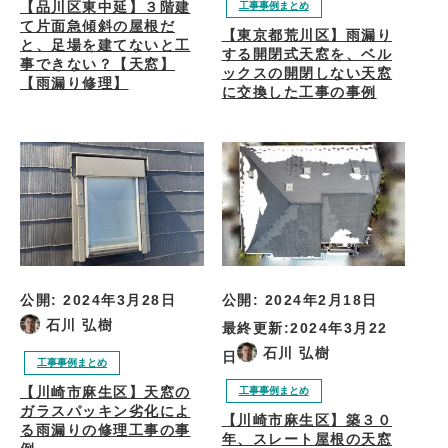
【品川区東中延】３階建
工事事例まとめ
て片面急傾斜の屋根だ
【東京都荒川区】雨漏り
と、足場を建てないと工
する開閉式天窓を、ベル
事できない？【天窓】
ックスの開閉しない天窓
【雨漏り修理】
に交換した工事の事例
公開:
2024年3月28日
公開:
2024年2月18日
石川 弘樹
最終更新:
2024年3月22
石川 弘樹
日
工事事例まとめ
【川崎市麻生区】天窓の
工事事例まとめ
ガラスパッキン劣化によ
【川崎市麻生区】築３０
る雨漏りの修理工事の事
年、スレート屋根の天窓