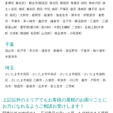
多摩区･麻生区)・横浜市(鶴見区･港北区･都筑区･青葉区･緑区･神奈川区･保
土ヶ谷区･旭区･瀬谷区･西区･中区･南区･戸塚区･泉区･港南区･磯子区･金沢
区･栄区)・大和市・座間市・綾瀬市・海老名市・厚木市・伊勢原市・秦野
市・平塚市・茅ヶ崎市・藤沢市・鎌倉市・逗子市・横須賀市・三浦市・三浦
郡葉山町・愛甲郡(愛川町･清川村)・中郡(大磯町･二宮町)・足柄上郡(中井
町･大井町･開成町･松田町･山北町)・南足柄市・小田原町
千葉
流山市・松戸市・市川市・浦安市・船橋市・習志野市・千葉市・袖ケ浦市・
木更津市
埼玉
さいたま市大宮区・さいたま市中央区・さいたま市桜区・さいたま市浦和
区・さいたま市南区 三郷市・八潮市・草加市・川口市・蕨市・戸田市・和
光市・朝霞市・新座市・志木市・富士見市・三芳町
上記以外のエリアでもお客様の屋根のお困りごとに
お力になれるようご相談お受けします！