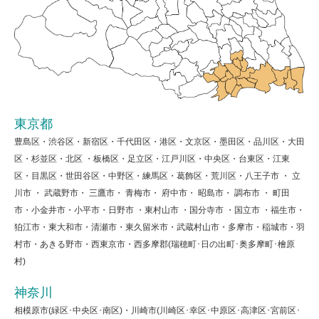
東京都
豊島区・渋谷区・新宿区・千代田区・港区・文京区・墨田区・品川区・大田
区・杉並区・北区 ・板橋区・足立区・江戸川区・中央区・台東区・江東
区・目黒区・世田谷区・中野区・練馬区・葛飾区・荒川区・八王子市 ・ 立
川市 ・ 武蔵野市・ 三鷹市・ 青梅市・ 府中市・ 昭島市・ 調布市 ・ 町田
市・小金井市・小平市・日野市 ・東村山市 ・国分寺市 ・国立市 ・福生市・
狛江市・東大和市・清瀬市・東久留米市・武蔵村山市・多摩市・稲城市・羽
村市・あきる野市・西東京市・西多摩郡(瑞穂町･日の出町･奥多摩町･檜原
村)
神奈川
相模原市(緑区･中央区･南区)・川崎市(川崎区･幸区･中原区･高津区･宮前区･