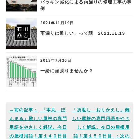
パッキン劣化による雨漏りの修理工事の事
例
2021年11月19日
雨漏りは難しい、って話 2021.11.19
2013年7月30日
一緒に頑張りませんか？
「本丸 ほ
「折返し おりかえし」難
んまる」難しい屋根の専門
しい屋根の専門用語をやさ
用語をやさしく解説。今日
しく解説。今日の屋根用
の屋根用語！第１４９日目
語！第１５０日目