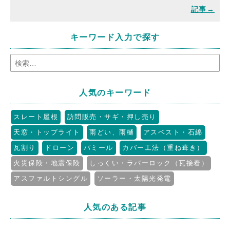
キーワード入力で探す
人気のキーワード
スレート屋根
訪問販売・サギ・押し売り
天窓・トップライト
雨どい、雨樋
アスベスト・石綿
瓦割り
ドローン
パミール
カバー工法（重ね葺き）
火災保険・地震保険
しっくい・ラバーロック（瓦接着）
アスファルトシングル
ソーラー・太陽光発電
人気のある記事