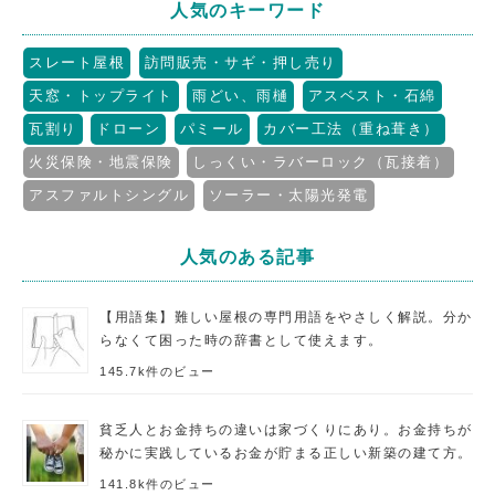
人気のキーワード
スレート屋根
訪問販売・サギ・押し売り
天窓・トップライト
雨どい、雨樋
アスベスト・石綿
瓦割り
ドローン
パミール
カバー工法（重ね葺き）
火災保険・地震保険
しっくい・ラバーロック（瓦接着）
アスファルトシングル
ソーラー・太陽光発電
人気のある記事
【用語集】難しい屋根の専門用語をやさしく解説。分か
らなくて困った時の辞書として使えます。
145.7k件のビュー
貧乏人とお金持ちの違いは家づくりにあり。お金持ちが
秘かに実践しているお金が貯まる正しい新築の建て方。
141.8k件のビュー