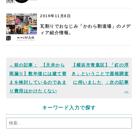
2019年11月8日
瓦割りでおなじみ「かわら割道場」のメデ
ィア紹介情報。
【天井から
【横浜市青葉区】「釘の浮
雨漏り】数年後には建て替
き」ということで屋根調査
えを検討しているのであま
に伺いました
り費用はかけたくない
キーワード入力で探す