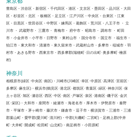
東京都
豊島区・渋谷区・新宿区・千代田区・港区・文京区・墨田区・品川区・大田
区・杉並区・北区 ・板橋区・足立区・江戸川区・中央区・台東区・江東
区・目黒区・世田谷区・中野区・練馬区・葛飾区・荒川区・八王子市 ・ 立
川市 ・ 武蔵野市・ 三鷹市・ 青梅市・ 府中市・ 昭島市・ 調布市 ・ 町田
市・小金井市・小平市・日野市 ・東村山市 ・国分寺市 ・国立市 ・福生市・
狛江市・東大和市・清瀬市・東久留米市・武蔵村山市・多摩市・稲城市・羽
村市・あきる野市・西東京市・西多摩郡(瑞穂町･日の出町･奥多摩町･檜原
村)
神奈川
相模原市(緑区･中央区･南区)・川崎市(川崎区･幸区･中原区･高津区･宮前区･
多摩区･麻生区)・横浜市(鶴見区･港北区･都筑区･青葉区･緑区･神奈川区･保
土ヶ谷区･旭区･瀬谷区･西区･中区･南区･戸塚区･泉区･港南区･磯子区･金沢
区･栄区)・大和市・座間市・綾瀬市・海老名市・厚木市・伊勢原市・秦野
市・平塚市・茅ヶ崎市・藤沢市・鎌倉市・逗子市・横須賀市・三浦市・三浦
郡葉山町・愛甲郡(愛川町･清川村)・中郡(大磯町･二宮町)・足柄上郡(中井
町･大井町･開成町･松田町･山北町)・南足柄市・小田原町