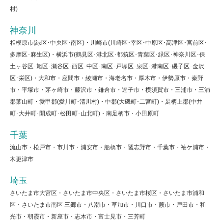
村)
神奈川
相模原市(緑区･中央区･南区)・川崎市(川崎区･幸区･中原区･高津区･宮前区･
多摩区･麻生区)・横浜市(鶴見区･港北区･都筑区･青葉区･緑区･神奈川区･保
土ヶ谷区･旭区･瀬谷区･西区･中区･南区･戸塚区･泉区･港南区･磯子区･金沢
区･栄区)・大和市・座間市・綾瀬市・海老名市・厚木市・伊勢原市・秦野
市・平塚市・茅ヶ崎市・藤沢市・鎌倉市・逗子市・横須賀市・三浦市・三浦
郡葉山町・愛甲郡(愛川町･清川村)・中郡(大磯町･二宮町)・足柄上郡(中井
町･大井町･開成町･松田町･山北町)・南足柄市・小田原町
千葉
流山市・松戸市・市川市・浦安市・船橋市・習志野市・千葉市・袖ケ浦市・
木更津市
埼玉
さいたま市大宮区・さいたま市中央区・さいたま市桜区・さいたま市浦和
区・さいたま市南区 三郷市・八潮市・草加市・川口市・蕨市・戸田市・和
光市・朝霞市・新座市・志木市・富士見市・三芳町