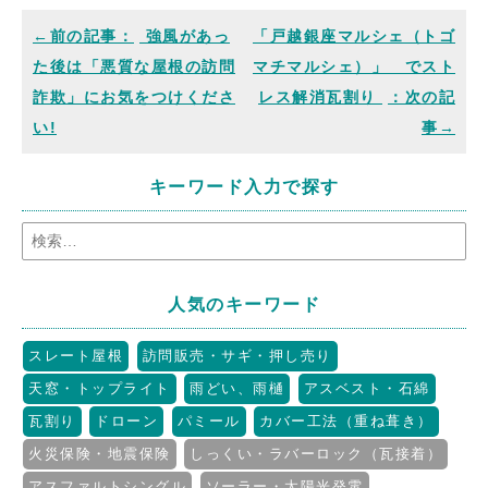
強風があっ
「戸越銀座マルシェ（トゴ
た後は「悪質な屋根の訪問
マチマルシェ）」 でスト
詐欺」にお気をつけくださ
レス解消瓦割り
い!
キーワード入力で探す
人気のキーワード
スレート屋根
訪問販売・サギ・押し売り
天窓・トップライト
雨どい、雨樋
アスベスト・石綿
瓦割り
ドローン
パミール
カバー工法（重ね葺き）
火災保険・地震保険
しっくい・ラバーロック（瓦接着）
アスファルトシングル
ソーラー・太陽光発電