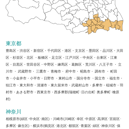
東京都
豊島区・渋谷区・新宿区・千代田区・港区・文京区・墨田区・品川区・大田
区・杉並区・北区 ・板橋区・足立区・江戸川区・中央区・台東区・江東
区・目黒区・世田谷区・中野区・練馬区・葛飾区・荒川区・八王子市 ・ 立
川市 ・ 武蔵野市・ 三鷹市・ 青梅市・ 府中市・ 昭島市・ 調布市 ・ 町田
市・小金井市・小平市・日野市 ・東村山市 ・国分寺市 ・国立市 ・福生市・
狛江市・東大和市・清瀬市・東久留米市・武蔵村山市・多摩市・稲城市・羽
村市・あきる野市・西東京市・西多摩郡(瑞穂町･日の出町･奥多摩町･檜原
村)
神奈川
相模原市(緑区･中央区･南区)・川崎市(川崎区･幸区･中原区･高津区･宮前区･
多摩区･麻生区)・横浜市(鶴見区･港北区･都筑区･青葉区･緑区･神奈川区･保