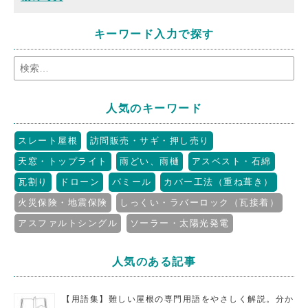
キーワード入力で探す
人気のキーワード
スレート屋根
訪問販売・サギ・押し売り
天窓・トップライト
雨どい、雨樋
アスベスト・石綿
瓦割り
ドローン
パミール
カバー工法（重ね葺き）
火災保険・地震保険
しっくい・ラバーロック（瓦接着）
アスファルトシングル
ソーラー・太陽光発電
人気のある記事
【用語集】難しい屋根の専門用語をやさしく解説。分か