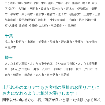
土ヶ谷区･旭区･瀬谷区･西区･中区･南区･戸塚区･泉区･港南区･磯子区･金沢
区･栄区)・大和市・座間市・綾瀬市・海老名市・厚木市・伊勢原市・秦野
市・平塚市・茅ヶ崎市・藤沢市・鎌倉市・逗子市・横須賀市・三浦市・三浦
郡葉山町・愛甲郡(愛川町･清川村)・中郡(大磯町･二宮町)・足柄上郡(中井
町･大井町･開成町･松田町･山北町)・南足柄市・小田原町
千葉
流山市・松戸市・市川市・浦安市・船橋市・習志野市・千葉市・袖ケ浦市・
木更津市
埼玉
さいたま市大宮区・さいたま市中央区・さいたま市桜区・さいたま市浦和
区・さいたま市南区 三郷市・八潮市・草加市・川口市・蕨市・戸田市・和
光市・朝霞市・新座市・志木市・富士見市・三芳町
上記以外のエリアでもお客様の屋根のお困りごとに
お力になれるようご相談お受けします！
関東以外の地域でも、石川商店が良いと思った信頼できる屋根