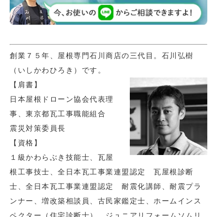
創業７５年、屋根専門石川商店の三代目。石川弘樹
（いしかわひろき）です。
【肩書】
日本屋根ドローン協会代表理
事、東京都瓦工事職能組合
震災対策委員長
【資格】
１級かわらぶき技能士、瓦屋
根工事技士、全日本瓦工事業連盟認定 瓦屋根診断
士、全日本瓦工事業連盟認定 耐震化講師、耐震プラ
ンナー、増改築相談員、古民家鑑定士、ホームインス
ペクター（住宅診断士）、ジュニアリフォームソムリ