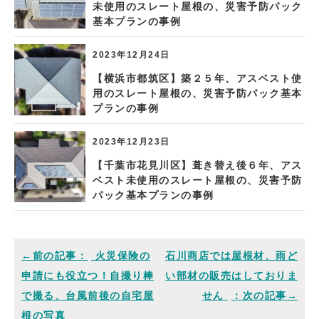
未使用のスレート屋根の、災害予防パック
基本プランの事例
2023年12月24日
【横浜市都筑区】築２５年、アスベスト使
用のスレート屋根の、災害予防パック基本
プランの事例
2023年12月23日
【千葉市花見川区】葺き替え後６年、アス
ベスト未使用のスレート屋根の、災害予防
パック基本プランの事例
火災保険の
石川商店では屋根材、雨ど
申請にも役立つ！自撮り棒
い部材の販売はしておりま
で撮る、台風前後の自宅屋
せん
根の写真