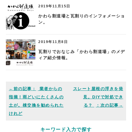
2019年11月15日
かわら割道場と瓦割りのインフォメーショ
ン。
2019年11月8日
瓦割りでおなじみ「かわら割道場」のメデ
ィア紹介情報。
業者からの
スレート屋根の浮きを発
指摘！雨どいにたくさんの
見。DIYで対処でき
土が。棟交換を勧められた
る？
けれど
キーワード入力で探す