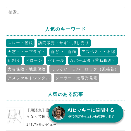
人気のキーワード
スレート屋根
訪問販売・サギ・押し売り
天窓・トップライト
雨どい、雨樋
アスベスト・石綿
瓦割り
ドローン
パミール
カバー工法（重ね葺き）
火災保険・地震保険
しっくい・ラバーロック（瓦接着）
アスファルトシングル
ソーラー・太陽光発電
人気のある記事
【用語集】難しい屋根の専門用語をやさしく解説。分か
らなくて困った時の辞書として使えます。
145.7k件のビュー