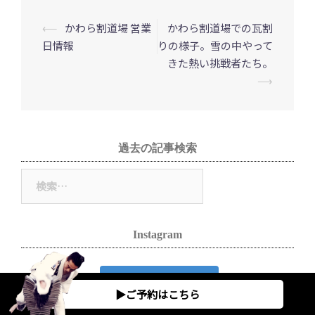
⟵
かわら割道場 営業
かわら割道場での瓦割
投
日情報
りの様子。雪の中やって
稿
きた熱い挑戦者たち。
ナ
⟶
ビ
ゲ
ー
過去の記事検索
シ
検
ョ
索:
ン
Instagram
Follow on Instagram
▶︎ご予約はこちら