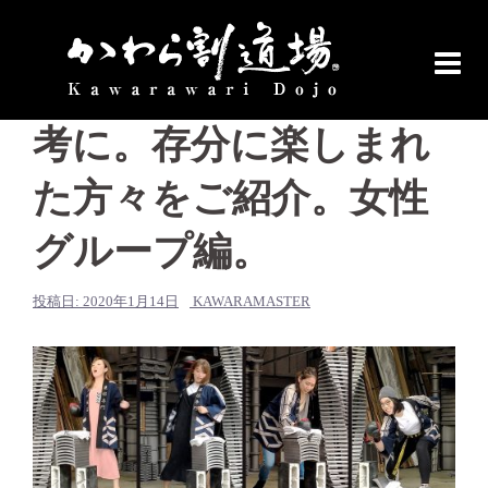
コ
ン
テ
瓦割りの楽しみ方の参
ン
ツ
考に。存分に楽しまれ
へ
ス
た方々をご紹介。女性
キ
ッ
グループ編。
プ
投稿日:
2020年1月14日
KAWARAMASTER