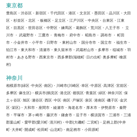
東京都
豊島区・渋谷区・新宿区・千代田区・港区・文京区・墨田区・品川区・大田
区・杉並区・北区 ・板橋区・足立区・江戸川区・中央区・台東区・江東
区・目黒区・世田谷区・中野区・練馬区・葛飾区・荒川区・八王子市 ・ 立
川市 ・ 武蔵野市・ 三鷹市・ 青梅市・ 府中市・ 昭島市・ 調布市 ・ 町田
市・小金井市・小平市・日野市 ・東村山市 ・国分寺市 ・国立市 ・福生市・
狛江市・東大和市・清瀬市・東久留米市・武蔵村山市・多摩市・稲城市・羽
村市・あきる野市・西東京市・西多摩郡(瑞穂町･日の出町･奥多摩町･檜原
村)
神奈川
相模原市(緑区･中央区･南区)・川崎市(川崎区･幸区･中原区･高津区･宮前区･
多摩区･麻生区)・横浜市(鶴見区･港北区･都筑区･青葉区･緑区･神奈川区･保
土ヶ谷区･旭区･瀬谷区･西区･中区･南区･戸塚区･泉区･港南区･磯子区･金沢
区･栄区)・大和市・座間市・綾瀬市・海老名市・厚木市・伊勢原市・秦野
市・平塚市・茅ヶ崎市・藤沢市・鎌倉市・逗子市・横須賀市・三浦市・三浦
郡葉山町・愛甲郡(愛川町･清川村)・中郡(大磯町･二宮町)・足柄上郡(中井
町･大井町･開成町･松田町･山北町)・南足柄市・小田原町