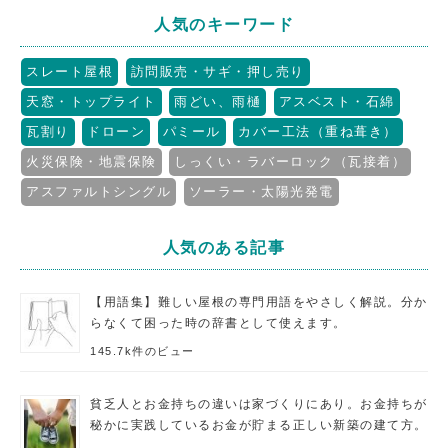
人気のキーワード
スレート屋根
訪問販売・サギ・押し売り
天窓・トップライト
雨どい、雨樋
アスベスト・石綿
瓦割り
ドローン
パミール
カバー工法（重ね葺き）
火災保険・地震保険
しっくい・ラバーロック（瓦接着）
アスファルトシングル
ソーラー・太陽光発電
人気のある記事
【用語集】難しい屋根の専門用語をやさしく解説。分か
らなくて困った時の辞書として使えます。
145.7k件のビュー
貧乏人とお金持ちの違いは家づくりにあり。お金持ちが
秘かに実践しているお金が貯まる正しい新築の建て方。