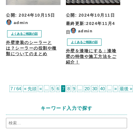
公開:
2024年10月15日
公開:
2024年10月11日
admin
最終更新:
2024年11月4
admin
日
よくあるご相談の話
外壁塗装のシーラーと
よくあるご相談の話
は？シーラーの役割や種
外壁を漆喰にする：漆喰
類についてのまとめ
壁の特徴や施工方法をご
紹介！
7 / 64
« 先頭
«
...
5
6
7
8
9
...
20
30
40
...
»
最後 »
キーワード入力で探す