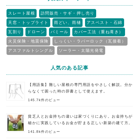
スレート屋根
訪問販売・サギ・押し売り
天窓・トップライト
雨どい、雨樋
アスベスト・石綿
瓦割り
ドローン
パミール
カバー工法（重ね葺き）
火災保険・地震保険
しっくい・ラバーロック（瓦接着）
アスファルトシングル
ソーラー・太陽光発電
人気のある記事
【用語集】難しい屋根の専門用語をやさしく解説。分か
らなくて困った時の辞書として使えます。
145.7k件のビュー
貧乏人とお金持ちの違いは家づくりにあり。お金持ちが
秘かに実践しているお金が貯まる正しい新築の建て方。
141.8k件のビュー